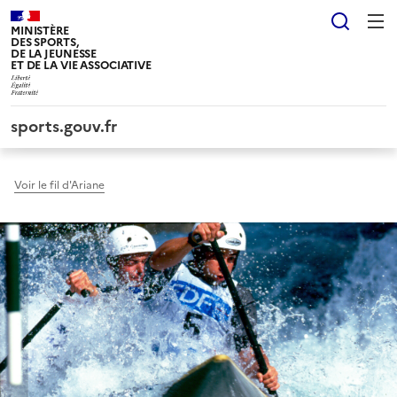
Panneau de gestion des cookies tarteaucitron
Reche
MINISTÈRE
DES SPORTS,
DE LA JEUNESSE
ET DE LA VIE ASSOCIATIVE
sports.gouv.fr
Voir le fil d'Ariane