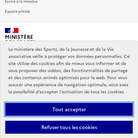
Ecrire à la ministre
Espace presse
MINISTÈRE
DES SPORTS,
DE LA JEUNESSE
Le ministère des Sports, de la Jeunesse et de la Vie
ET DE LA VIE ASSOCIATIVE
associative veille à protéger vos données personnelles. Ce
site utilise des cookies afin de mieux vous informer et de
vous proposer des vidéos, des fonctionnalités de partage
Découvrez également jeunes.gouv.fr et education.gouv.fr.
et des contenus animés optimisés pour le web. Pour vous
assurer une expérience de navigation optimale, vous avez
Liens
info.gouv.fr
service-public.gouv.fr
la possibilité d’accepter l’activation de tous les cookies.
institutionnels
légifrance.gouv.fr
data.gouv.fr
Tout accepter
Liens
Plan du site
Mentions Légales
Accessibilité : partiellement
Refuser tous les cookies
légaux
conforme
Données personnelles et cookies
Gestion des cookies