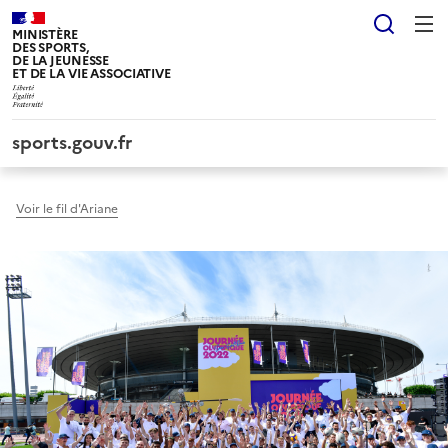
Panneau de gestion des cookies tarteaucitron
Reche
MINISTÈRE
DES SPORTS,
DE LA JEUNESSE
ET DE LA VIE ASSOCIATIVE
sports.gouv.fr
Voir le fil d'Ariane