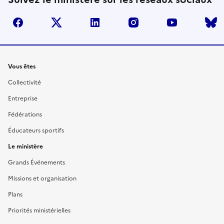
facebook
twitter
linkedin
instagram
youtube
Liens
Vous êtes
Collectivité
Entreprise
Fédérations
Éducateurs sportifs
Le ministère
Grands Événements
Missions et organisation
Plans
Priorités ministérielles