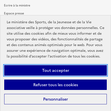
Ecrire à la ministre
Espace presse
Le ministère des Sports, de la Jeunesse et de la Vie
associative veille à protéger vos données personnelles. Ce
site utilise des cookies afin de mieux vous informer et de
MINISTÈRE
DES SPORTS,
vous proposer des vidéos, des fonctionnalités de partage
DE LA JEUNESSE
et des contenus animés optimisés pour le web. Pour vous
ET DE LA VIE ASSOCIATIVE
assurer une expérience de navigation optimale, vous avez
la possibilité d’accepter l’activation de tous les cookies.
Découvrez également jeunes.gouv.fr et education.gouv.fr.
Tout accepter
Liens
info.gouv.fr
service-public.gouv.fr
institutionnels
Refuser tous les cookies
légifrance.gouv.fr
data.gouv.fr
Liens
Personnaliser
Plan du site
Mentions Légales
Accessibilité : partiellement
légaux
conforme
Données personnelles et cookies
Gestion des cookies