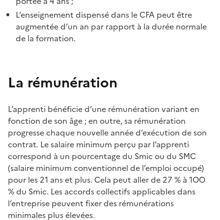
portée
à 4 ans ;
L’enseignement
dispensé
dans
le
CFA
peut
être
augmentée
d’un
an par rapport à la
durée
normale
de la formation.
La
rémunération
L’apprenti
bénéficie
d’une
rémunération
variant en
fonction
de son
âge
; en outre, sa
rémunération
progresse
chaque
nouvelle
année
d’exécution
de son
contrat
. Le
salaire
minimum
perçu
par
l’apprenti
correspond à un
pourcentage
du
Smic
ou du
SMC
(
salaire
minimum
conventionnel
de
l’emploi
occupé
)
pour les 21 ans et plus.
Cela
peut
aller
de 27 % à 1OO
% du
Smic
. Les accords
collectifs
applicables
dans
l’entreprise
peuvent
fixer
des
rémunérations
minimales
plus
élevées
.