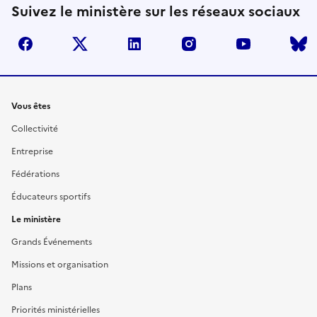
Suivez le ministère sur les réseaux sociaux
facebook
twitter
linkedin
instagram
youtube
Liens
Vous êtes
Collectivité
Entreprise
Fédérations
Éducateurs sportifs
Le ministère
Grands Événements
Missions et organisation
Plans
Priorités ministérielles