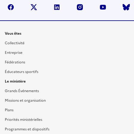
facebook
twitter
linkedin
instagram
youtube
Liens
Vous êtes
Collectivité
Entreprise
Fédérations
Éducateurs sportifs
Le ministère
Grands Événements
Missions et organisation
Plans
Priorités ministérielles
Programmes et dispositifs