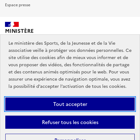
Espace presse
MINISTÈRE
DES SPORTS,
DE LA JEUNESSE
Le ministère des Sports, de la Jeunesse et de la Vie
ET DE LA VIE ASSOCIATIVE
associative veille à protéger vos données personnelles. Ce
site utilise des cookies afin de mieux vous informer et de
vous proposer des vidéos, des fonctionnalités de partage
Découvrez également jeunes.gouv.fr et education.gouv.fr.
et des contenus animés optimisés pour le web. Pour vous
assurer une expérience de navigation optimale, vous avez
Liens
info.gouv.fr
service-public.gouv.fr
la possibilité d’accepter l’activation de tous les cookies.
institutionnels
légifrance.gouv.fr
data.gouv.fr
Tout accepter
Liens
Plan du site
Mentions Légales
Accessibilité : partiellement
Refuser tous les cookies
légaux
conforme
Données personnelles et cookies
Gestion des cookies