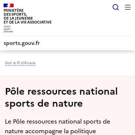
Panneau de gestion des cookies tarteaucitron
Reche
MINISTÈRE
DES SPORTS,
DE LA JEUNESSE
ET DE LA VIE ASSOCIATIVE
sports.gouv.fr
Voir le fil d'Ariane
Pôle ressources national
sports de nature
Le Pôle ressources national sports de
nature accompagne la politique