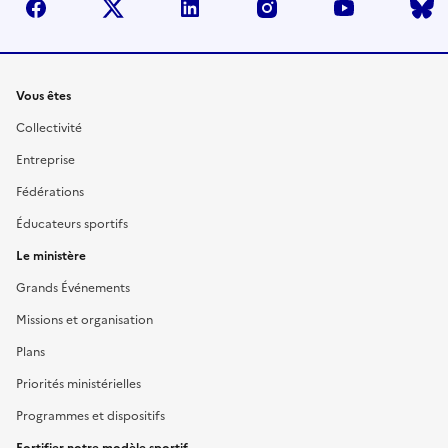
facebook
twitter
linkedin
instagram
youtube
Liens
Vous êtes
Collectivité
Entreprise
Fédérations
Éducateurs sportifs
Le ministère
Grands Événements
Missions et organisation
Plans
Priorités ministérielles
Programmes et dispositifs
Fortifier notre modèle sportif