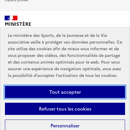
MINISTÈRE
DES SPORTS,
DE LA JEUNESSE
Le ministère des Sports, de la Jeunesse et de la Vie
ET DE LA VIE ASSOCIATIVE
associative veille à protéger vos données personnelles. Ce
site utilise des cookies afin de mieux vous informer et de
vous proposer des vidéos, des fonctionnalités de partage
Découvrez également jeunes.gouv.fr et education.gouv.fr.
et des contenus animés optimisés pour le web. Pour vous
assurer une expérience de navigation optimale, vous avez
Liens
info.gouv.fr
service-public.gouv.fr
la possibilité d’accepter l’activation de tous les cookies.
institutionnels
légifrance.gouv.fr
data.gouv.fr
Tout accepter
Liens
Plan du site
Mentions Légales
Accessibilité : partiellement
Refuser tous les cookies
légaux
conforme
Données personnelles et cookies
Gestion des cookies
Personnaliser
Sauf mention contraire, tous les contenus de ce site sont sous
licence