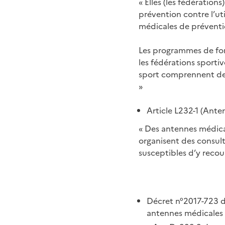
« Elles (les fédératio
prévention contre l’ut
médicales de prévent
Les programmes de for
les fédérations sportiv
sport comprennent des
»
Article L232-1 (Ant
« Des antennes médical
organisent des consul
susceptibles d’y recour
Décret n°2017-723 d
antennes médicales