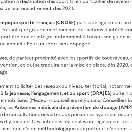
cation à destination des sportifs, en particulier de niveau 
ssi de leur encadrement dès 2021.
ympique sportif français (CNOSF)
participe également aux 
 en tant que groupement menant des actions d’intérêt c
rt éthique et intègre, notamment à travers son guide « int
ue annuel « Pour un sport sans dopage ».
ves
, de par leur proximité avec les sportifs de tout niveau
vention, ce qui se traduira par la mise en place, dès 2020, 
age.
ement solliciter des réseaux au niveau territorial, notamme
à la jeunesse, l’engagement, et au sport (DRAJES)
au sein d
e mobilisées (Médecins conseillers régionaux, Conseillers i
le, les
Antennes médicale de prévention du dopage (AMP
n de consultations ouvertes aux personnes ayant eu recour
 d’y recourir. Ces antennes régionales ont également des o
ainsi que d’aide méthodologique aux porteurs d’actions su