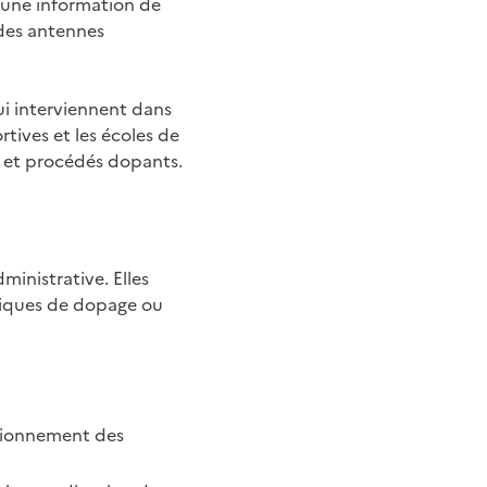
t une information de
 des antennes
i interviennent dans
rtives et les écoles de
s et procédés dopants.
inistrative. Elles
tiques de dopage ou
ctionnement des