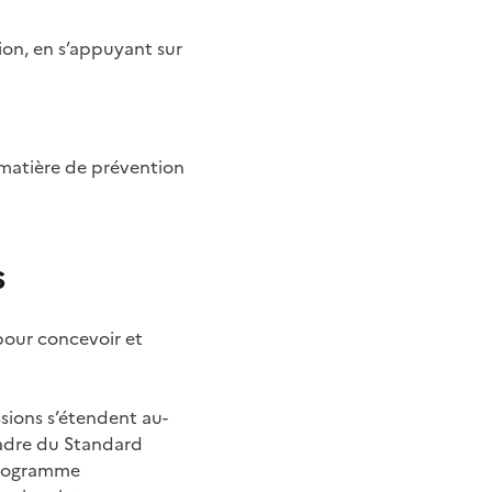
ion, en s’appuyant sur
 matière de prévention
s
 pour concevoir et
ssions s’étendent au-
 cadre du Standard
programme