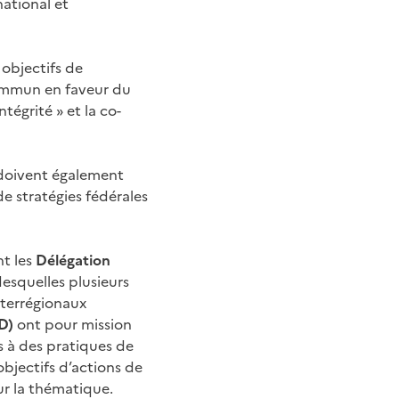
national et
objectifs de
ommun en faveur du
égrité » et la co-
, doivent également
de stratégies fédérales
nt les
Délégation
esquelles plusieurs
nterrégionaux
D)
ont pour mission
s à des pratiques de
bjectifs d’actions de
r la thématique.