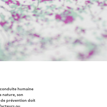
e conduite humaine
a nature, son
e de prévention doit
facteurs ou