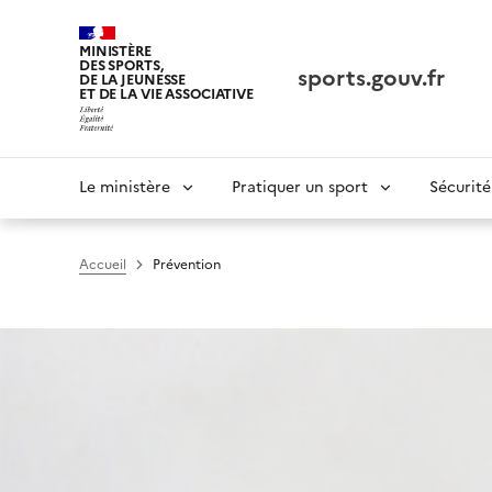
Panneau de gestion des cookies tarteaucitron
MINISTÈRE
DES SPORTS,
sports.gouv.fr
DE LA JEUNESSE
ET DE LA VIE ASSOCIATIVE
Navigation
Le ministère
Pratiquer un sport
Sécurité
principale
Accueil
Prévention