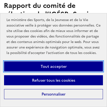
Rapport du comité de
sélection de l’IGÉSR. Session
Le ministère des Sports, de la Jeunesse et de la Vie
de novembre 2024, n° 23-25-
associative veille à protéger vos données personnelles. Ce
123A, décembre 2024
site utilise des cookies afin de mieux vous informer et de
vous proposer des vidéos, des fonctionnalités de partage
et des contenus animés optimisés pour le web. Pour vous
Rapport du comité de sélection de l’IGÉSR. Session
assurer une expérience de navigation optimale, vous avez
de novembre 2024, n° 23-25-123A, décembre 2024
la possibilité d’accepter l’activation de tous les cookies.
Tout accepter
Le contenu du rapport
Refuser tous les cookies
Dans le cadre de la réforme de l’encadrement
supérieur, le recrutement d’inspecteurs généraux
Personnaliser
donne lieu à des modalités renouvelées d’examen des
candidatures, avec notamment l’introduction de