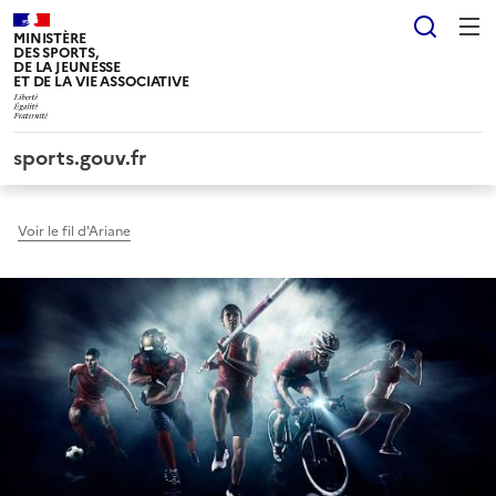
Panneau de gestion des cookies tarteaucitron
Reche
MINISTÈRE
DES SPORTS,
DE LA JEUNESSE
ET DE LA VIE ASSOCIATIVE
sports.gouv.fr
Voir le fil d'Ariane