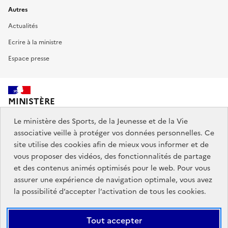
Autres
Actualités
Ecrire à la ministre
Espace presse
MINISTÈRE
DES SPORTS,
DE LA JEUNESSE
Le ministère des Sports, de la Jeunesse et de la Vie
ET DE LA VIE ASSOCIATIVE
associative veille à protéger vos données personnelles. Ce
site utilise des cookies afin de mieux vous informer et de
vous proposer des vidéos, des fonctionnalités de partage
Découvrez également jeunes.gouv.fr et education.gouv.fr.
et des contenus animés optimisés pour le web. Pour vous
assurer une expérience de navigation optimale, vous avez
Liens
info.gouv.fr
service-public.gouv.fr
la possibilité d’accepter l’activation de tous les cookies.
institutionnels
légifrance.gouv.fr
data.gouv.fr
Tout accepter