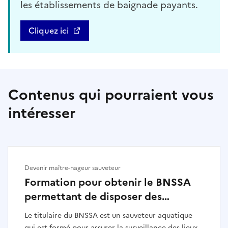
les établissements de baignade payants.
Cliquez ici
Contenus qui pourraient vous
intéresser
Devenir maître-nageur sauveteur
Formation pour obtenir le BNSSA
permettant de disposer des
compétences de sauvetage et
Le titulaire du BNSSA est un sauveteur aquatique
secourisme
qui est formé pour assurer la surveillance des lieux