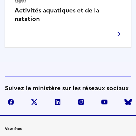
BPJEPS
Activités aquatiques et de la
natation
Suivez le ministère sur les réseaux sociaux
facebook
twitter
linkedin
instagram
youtube
Liens
Vous êtes