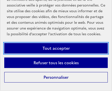
associative veille à protéger vos données personnelles. Ce
site utilise des cookies afin de mieux vous informer et de
MINISTÈRE
DES SPORTS,
vous proposer des vidéos, des fonctionnalités de partage
DE LA JEUNESSE
et des contenus animés optimisés pour le web. Pour vous
ET DE LA VIE ASSOCIATIVE
assurer une expérience de navigation optimale, vous avez
la possibilité d’accepter l’activation de tous les cookies.
Découvrez également jeunes.gouv.fr et education.gouv.fr.
Tout accepter
Liens
info.gouv.fr
service-public.gouv.fr
institutionnels
Refuser tous les cookies
légifrance.gouv.fr
data.gouv.fr
Liens
Personnaliser
Plan du site
Mentions Légales
Accessibilité : partiellement
légaux
conforme
Données personnelles et cookies
Gestion des cookies
Sauf mention contraire, tous les contenus de ce site sont sous
licence
etalab-2.0