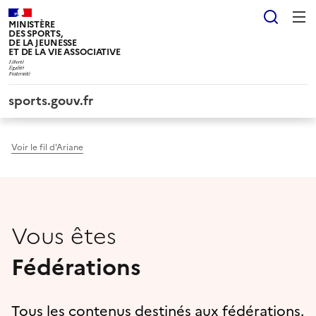
Panneau de gestion des cookies tarteaucitron
Reche
MINISTÈRE
DES SPORTS,
DE LA JEUNESSE
ET DE LA VIE ASSOCIATIVE
sports.gouv.fr
Voir le fil d'Ariane
Vous êtes
Fédérations
Tous les contenus destinés aux fédérations.