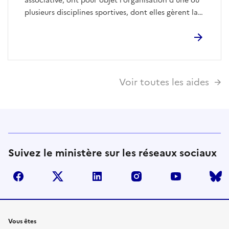
associative, ont pour objet l’organisation d’une ou
plusieurs disciplines sportives, dont elles gèrent la
pratique.
Voir toutes les aides
Suivez le ministère sur les réseaux sociaux
facebook
twitter
linkedin
instagram
youtube
Liens
Vous êtes