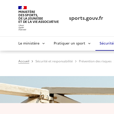
Panneau de gestion des cookies tarteaucitron
MINISTÈRE
DES SPORTS,
sports.gouv.fr
DE LA JEUNESSE
ET DE LA VIE ASSOCIATIVE
Navigation
Le ministère
Pratiquer un sport
Sécurité
principale
Accueil
Sécurité et responsabilité
Prévention des risques