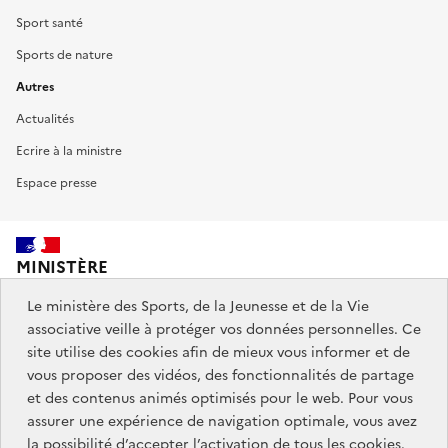
Sport santé
Sports de nature
Autres
Actualités
Ecrire à la ministre
Espace presse
MINISTÈRE
DES SPORTS,
DE LA JEUNESSE
Le ministère des Sports, de la Jeunesse et de la Vie
ET DE LA VIE ASSOCIATIVE
associative veille à protéger vos données personnelles. Ce
site utilise des cookies afin de mieux vous informer et de
vous proposer des vidéos, des fonctionnalités de partage
Découvrez également jeunes.gouv.fr et education.gouv.fr.
et des contenus animés optimisés pour le web. Pour vous
assurer une expérience de navigation optimale, vous avez
Liens
info.gouv.fr
service-public.gouv.fr
la possibilité d’accepter l’activation de tous les cookies.