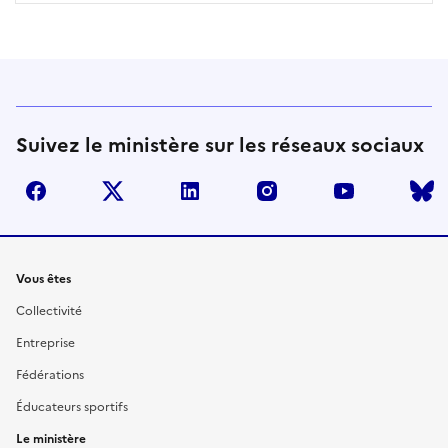
Suivez le ministère sur les réseaux sociaux
facebook
twitter
linkedin
instagram
youtube
Liens
Vous êtes
Collectivité
Entreprise
Fédérations
Éducateurs sportifs
Le ministère