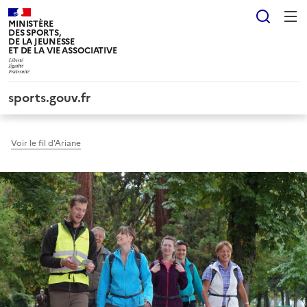
Panneau de gestion des cookies tarteaucitron
Reche
MINISTÈRE
DES SPORTS,
DE LA JEUNESSE
ET DE LA VIE ASSOCIATIVE
sports.gouv.fr
Voir le fil d'Ariane