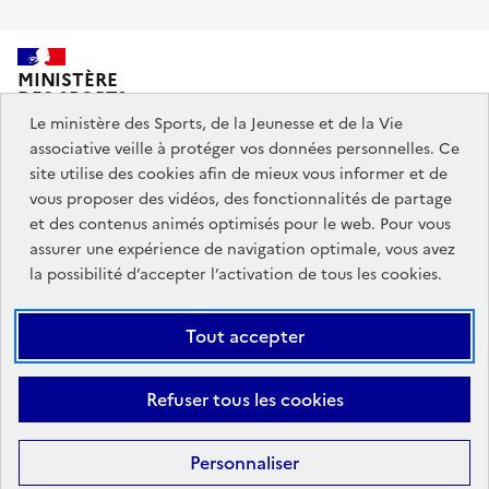
MINISTÈRE
DES SPORTS,
DE LA JEUNESSE
Le ministère des Sports, de la Jeunesse et de la Vie
ET DE LA VIE ASSOCIATIVE
associative veille à protéger vos données personnelles. Ce
site utilise des cookies afin de mieux vous informer et de
vous proposer des vidéos, des fonctionnalités de partage
Découvrez également jeunes.gouv.fr et education.gouv.fr.
et des contenus animés optimisés pour le web. Pour vous
assurer une expérience de navigation optimale, vous avez
Liens
info.gouv.fr
service-public.gouv.fr
la possibilité d’accepter l’activation de tous les cookies.
institutionnels
légifrance.gouv.fr
data.gouv.fr
Tout accepter
Liens
Plan du site
Mentions Légales
Accessibilité : partiellement
Refuser tous les cookies
légaux
conforme
Données personnelles et cookies
Gestion des cookies
Personnaliser
Sauf mention contraire, tous les contenus de ce site sont sous
licence