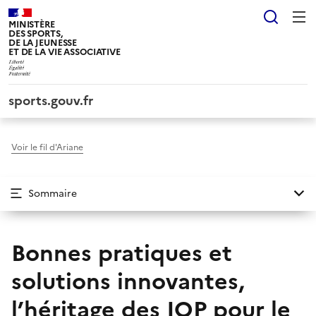
Panneau de gestion des cookies tarteaucitron
Reche
MINISTÈRE
DES SPORTS,
DE LA JEUNESSE
ET DE LA VIE ASSOCIATIVE
sports.gouv.fr
Voir le fil d'Ariane
Sommaire
Bonnes pratiques et
solutions innovantes,
l’héritage des JOP pour le