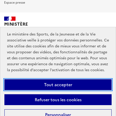
Espace presse
MINISTÈRE
DES SPORTS,
DE LA JEUNESSE
Le ministère des Sports, de la Jeunesse et de la Vie
ET DE LA VIE ASSOCIATIVE
associative veille à protéger vos données personnelles. Ce
site utilise des cookies afin de mieux vous informer et de
vous proposer des vidéos, des fonctionnalités de partage
Découvrez également jeunes.gouv.fr et education.gouv.fr.
et des contenus animés optimisés pour le web. Pour vous
assurer une expérience de navigation optimale, vous avez
Liens
info.gouv.fr
service-public.gouv.fr
la possibilité d’accepter l’activation de tous les cookies.
institutionnels
légifrance.gouv.fr
data.gouv.fr
Tout accepter
Liens
Plan du site
Mentions Légales
Accessibilité : partiellement
Refuser tous les cookies
légaux
conforme
Données personnelles et cookies
Gestion des cookies
Personnaliser