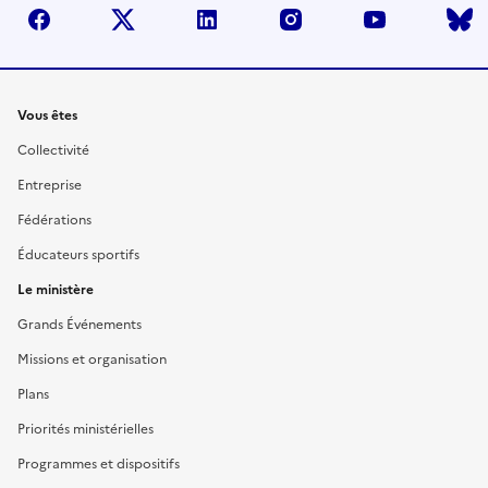
facebook
twitter
linkedin
instagram
youtube
Liens
Vous êtes
Collectivité
Entreprise
Fédérations
Éducateurs sportifs
Le ministère
Grands Événements
Missions et organisation
Plans
Priorités ministérielles
Programmes et dispositifs