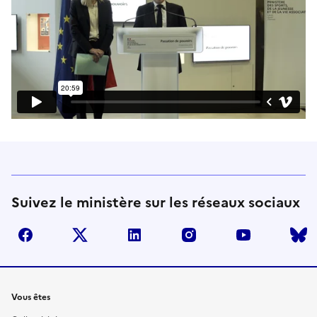
Suivez le ministère sur les réseaux sociaux
facebook
twitter
linkedin
instagram
youtube
Liens
Vous êtes