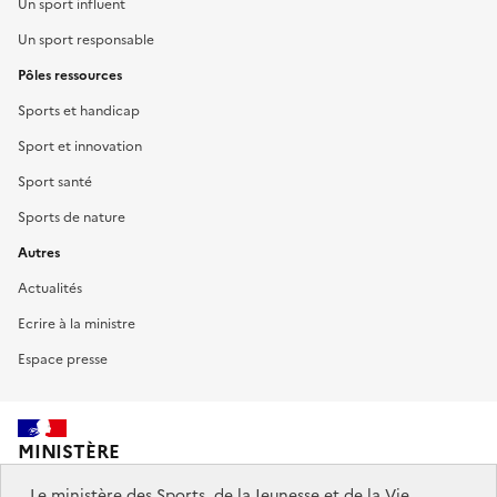
Un sport influent
Un sport responsable
Pôles ressources
Sports et handicap
Sport et innovation
Sport santé
Sports de nature
Autres
Actualités
Ecrire à la ministre
Espace presse
MINISTÈRE
DES SPORTS,
DE LA JEUNESSE
Le ministère des Sports, de la Jeunesse et de la Vie