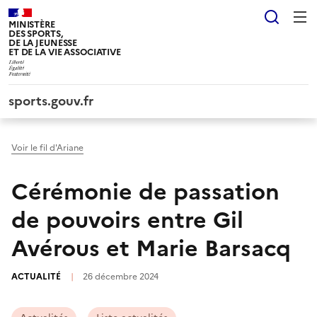
Panneau de gestion des cookies tarteaucitron
Reche
MINISTÈRE
DES SPORTS,
DE LA JEUNESSE
ET DE LA VIE ASSOCIATIVE
sports.gouv.fr
Voir le fil d'Ariane
Cérémonie de passation
de pouvoirs entre Gil
Avérous et Marie Barsacq
ACTUALITÉ
|
26 décembre 2024