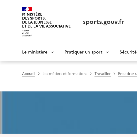
Panneau de gestion des cookies tarteaucitron
MINISTÈRE
DES SPORTS,
sports.gouv.fr
DE LA JEUNESSE
ET DE LA VIE ASSOCIATIVE
Navigation
Le ministère
Pratiquer un sport
Sécurité
principale
Accueil
Les métiers et formations
Travailler
Encadrer u