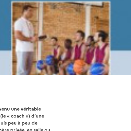
evenu une véritable
 (le « coach ») d’une
uis peu à peu de
hère privée, en salle ou