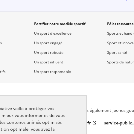
Fortifier notre modèle sportif
Pôles ressource
Un sport d'excellence
Sports et hand
on
Un sport engagé
Sport et innova
Un sport robuste
Sport santé
Un sport influent
Sports de natu
ifs
Un sport responsable
iative veille à protéger vos
Découvrez également jeunes.gouv.
e mieux vous informer et de vous
Liens
 des contenus animés optimisés
info.gouv.fr
service-public.
tion optimale, vous avez la