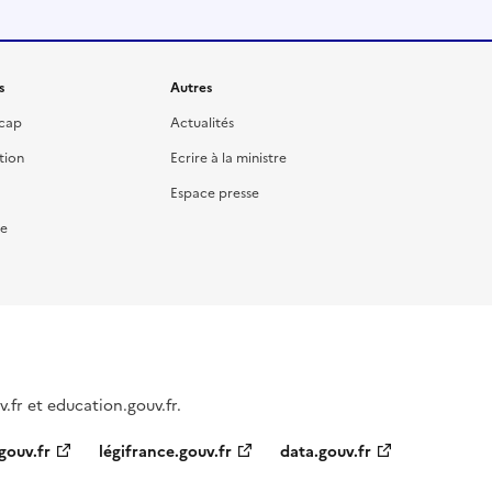
s
Autres
icap
Actualités
tion
Ecrire à la ministre
Espace presse
re
fr et education.gouv.fr.
gouv.fr
légifrance.gouv.fr
data.gouv.fr