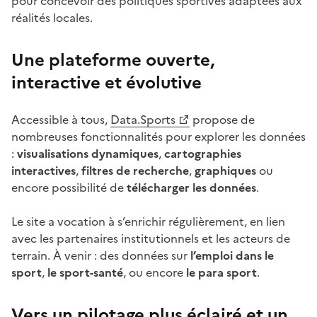
pour concevoir des politiques sportives adaptées aux
réalités locales.
Une plateforme ouverte,
interactive et évolutive
Accessible à tous,
Data.Sports
propose de
nombreuses fonctionnalités pour explorer les données
:
visualisations dynamiques
,
cartographies
interactives
,
filtres de recherche
,
graphiques
ou
encore possibilité de
télécharger les données
.
Le site a vocation à s’enrichir régulièrement, en lien
avec les partenaires institutionnels et les acteurs de
terrain. À venir : des données sur
l’emploi dans le
sport
,
le sport-santé
, ou encore
le para sport
.
Vers
un pilotage plus éclairé et un