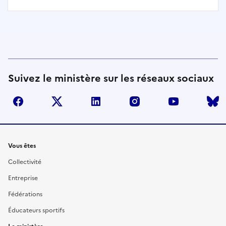
Suivez le ministère sur les réseaux sociaux
facebook
twitter
linkedin
instagram
youtube
Liens
Vous êtes
Collectivité
Entreprise
Fédérations
Éducateurs sportifs