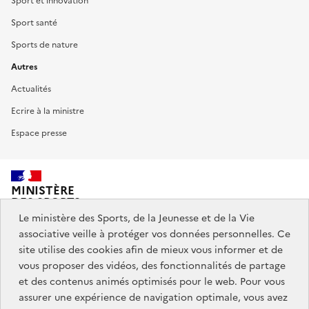
Sport et innovation
Sport santé
Sports de nature
Autres
Actualités
Ecrire à la ministre
Espace presse
MINISTÈRE
DES SPORTS,
DE LA JEUNESSE
Le ministère des Sports, de la Jeunesse et de la Vie
ET DE LA VIE ASSOCIATIVE
associative veille à protéger vos données personnelles. Ce
site utilise des cookies afin de mieux vous informer et de
vous proposer des vidéos, des fonctionnalités de partage
Découvrez également jeunes.gouv.fr et education.gouv.fr.
et des contenus animés optimisés pour le web. Pour vous
assurer une expérience de navigation optimale, vous avez
Liens