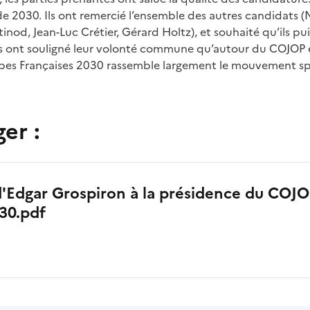
x de 2030. Ils ont remercié l’ensemble des autres candidats
(
tinod, Jean-Luc Crétier, Gérard Holtz), et souhaité
qu’ils pu
 Ils ont souligné leur volonté commune
qu’autour du COJOP
Alpes Françaises 2030 rassemble
largement le mouvement spor
er :
'Edgar Grospiron à la présidence du COJ
030.pdf