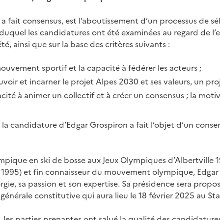
 a fait consensus, est l’aboutissement d’un processus de s
 duquel les candidatures ont été examinées au regard de l’
té, ainsi que sur la base des critères suivants :
uvement sportif et la capacité à fédérer les acteurs ;
voir et incarner le projet Alpes 2030 et ses valeurs, un pr
acité à animer un collectif et à créer un consensus ;
la moti
, la candidature d’Edgar Grospiron a fait l’objet d’un conse
pique en ski de bosse aux Jeux Olympiques d’Albertville 1
 1995) et fin connaisseur du mouvement olympique, Edga
gie, sa passion et son expertise. Sa présidence sera
propos
générale constitutive qui aura lieu le 18 février
2025 au Sta
, les parties prenantes ont salué la qualité des candidature