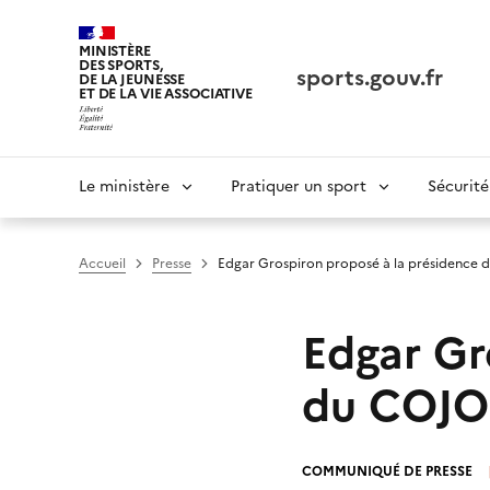
Panneau de gestion des cookies tarteaucitron
MINISTÈRE
DES SPORTS,
sports.gouv.fr
DE LA JEUNESSE
ET DE LA VIE ASSOCIATIVE
Navigation
Le ministère
Pratiquer un sport
Sécurité
principale
Accueil
Presse
Edgar Grospiron proposé à la présidence 
Edgar Gr
du COJOP
COMMUNIQUÉ DE PRESSE