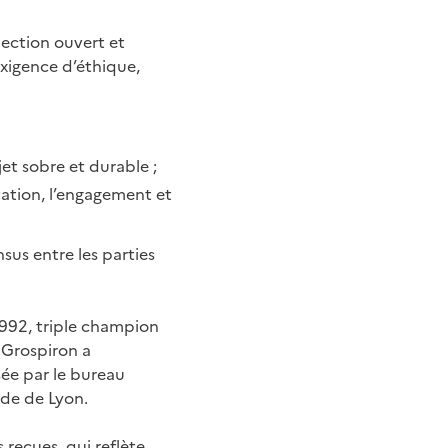
élection ouvert
et
exigence
d’éthique,
ojet sobre
et durable ;
vation, l’engagement et
nsus entre les
parties
992, triple
champion
r
Grospiron a
ée par le bureau
de de Lyon.
s reçues, qui
reflète