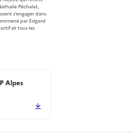
Nathalie Péchalat,
issent s’engager dans
 emmené par Edgard
tif et tous les
OP Alpes