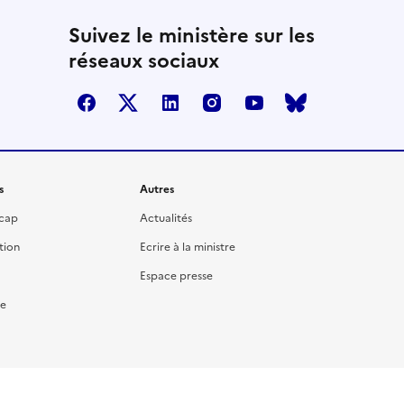
Suivez le ministère sur les
réseaux sociaux
facebook
twitter
linkedin
instagram
youtube
bluesky
s
Autres
icap
Actualités
tion
Ecrire à la ministre
Espace presse
re