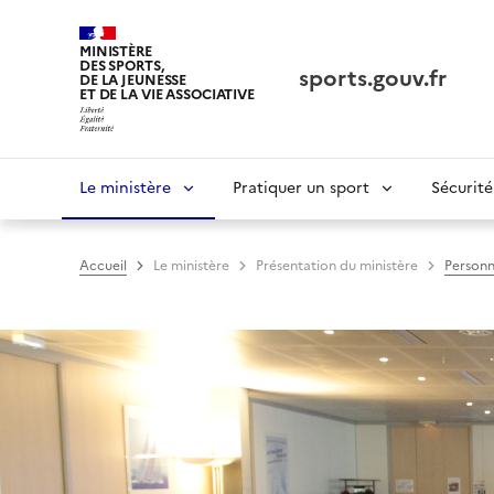
Panneau de gestion des cookies tarteaucitron
MINISTÈRE
DES SPORTS,
sports.gouv.fr
DE LA JEUNESSE
ET DE LA VIE ASSOCIATIVE
Navigation
Le ministère
Pratiquer un sport
Sécurité
principale
Accueil
Le ministère
Présentation du ministère
Personn