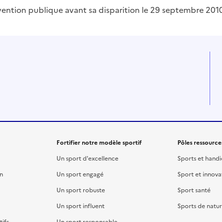
rvention publique avant sa disparition le 29 septembre 2010
Fortifier notre modèle sportif
Pôles ressource
Un sport d'excellence
Sports et hand
on
Un sport engagé
Sport et innova
Un sport robuste
Sport santé
Un sport influent
Sports de natu
ifs
Un sport responsable