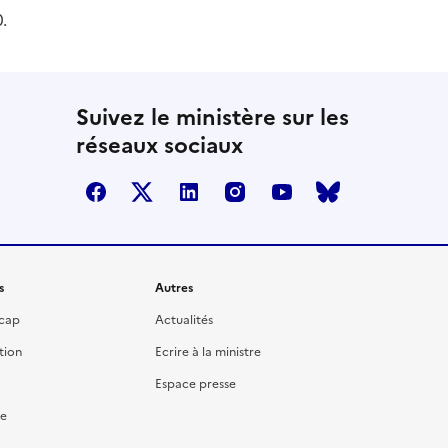
.
Suivez le ministère sur les
réseaux sociaux
facebook
twitter
linkedin
instagram
youtube
bluesky
s
Autres
icap
Actualités
tion
Ecrire à la ministre
Espace presse
re