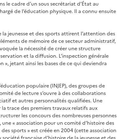
ns le cadre d’un sous secrétariat d’État au
chargé de l’éducation physique. Il a connu ensuite
a jeunesse et des sports attirent l’attention des
s éléments de mémoire de ce secteur administratif,
 évoquée la nécessité de créer une structure
ervation et la diffusion. L’inspection générale
n », jetant ainsi les bases de ce qui deviendra
 l’éducation populaire (INJEP), des groupes de
comité de lecture s’ouvre à des collaborations
iatif et autres personnalités qualifiées. Une
r la trace des premiers travaux relatifs aux
e structurer les concours des nombreuses personnes
, une « association pour un comité d’histoire des
t des sports » est créée en 2004 (cette association
 société française d’histoire de la jeunesse et des