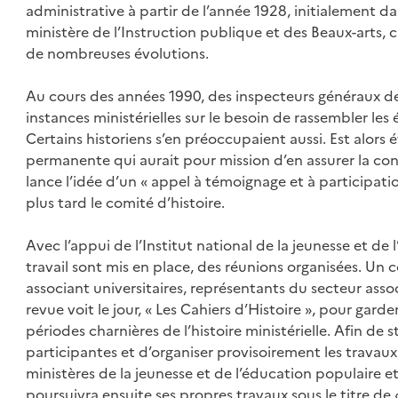
administrative à partir de l’année 1928, initialement da
ministère de l’Instruction publique et des Beaux-arts, 
de nombreuses évolutions.
Au cours des années 1990, des inspecteurs généraux de l
instances ministérielles sur le besoin de rassembler le
Certains historiens s’en préoccupaient aussi. Est alors
permanente qui aurait pour mission d’en assurer la cons
lance l’idée d’un « appel à témoignage et à participatio
plus tard le comité d’histoire.
Avec l’appui de l’Institut national de la jeunesse et de
travail sont mis en place, des réunions organisées. Un 
associant universitaires, représentants du secteur assoc
revue voit le jour, « Les Cahiers d’Histoire », pour garde
périodes charnières de l’histoire ministérielle. Afin d
participantes et d’organiser provisoirement les travaux
ministères de la jeunesse et de l’éducation populaire e
poursuivra ensuite ses propres travaux sous le titre de «