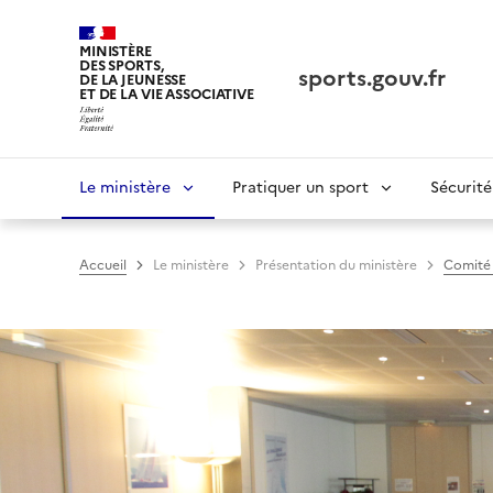
Panneau de gestion des cookies tarteaucitron
MINISTÈRE
DES SPORTS,
sports.gouv.fr
DE LA JEUNESSE
ET DE LA VIE ASSOCIATIVE
Navigation
Le ministère
Pratiquer un sport
Sécurité
principale
Accueil
Le ministère
Présentation du ministère
Comité 