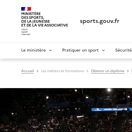
Panneau de gestion des cookies tarteaucitron
MINISTÈRE
DES SPORTS,
sports.gouv.fr
DE LA JEUNESSE
ET DE LA VIE ASSOCIATIVE
Navigation
Le ministère
Pratiquer un sport
Sécurité
principale
Accueil
Les métiers et formations
Obtenir un diplôme