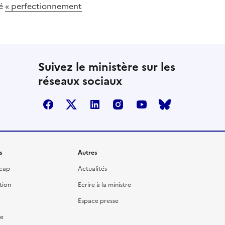
té
« perfectionnement
Suivez le ministère sur les
réseaux sociaux
facebook
twitter
linkedin
instagram
youtube
bluesky
s
Autres
icap
Actualités
tion
Ecrire à la ministre
Espace presse
re