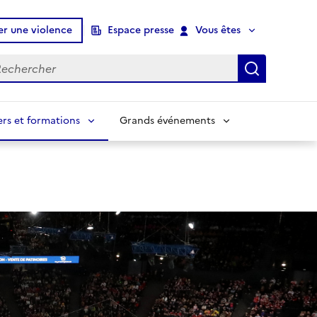
er une violence
Espace presse
Vous êtes
chercher
Recherch
ers et formations
Grands événements