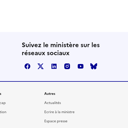
Suivez le ministère sur les
réseaux sociaux
facebook
twitter
linkedin
instagram
youtube
bluesky
s
Autres
icap
Actualités
tion
Ecrire à la ministre
Espace presse