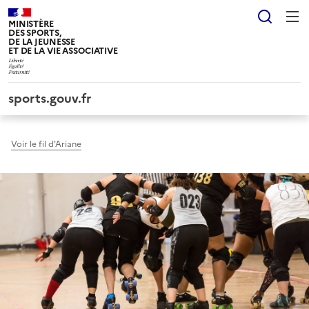
Panneau de gestion des cookies tarteaucitron
Reche
MINISTÈRE
DES SPORTS,
DE LA JEUNESSE
ET DE LA VIE ASSOCIATIVE
sports.gouv.fr
Voir le fil d'Ariane