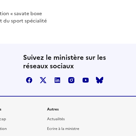
tion « savate boxe
t du sport spécialité
Suivez le ministère sur les
réseaux sociaux
facebook
twitter
linkedin
instagram
youtube
bluesky
s
Autres
icap
Actualités
tion
Ecrire à la ministre