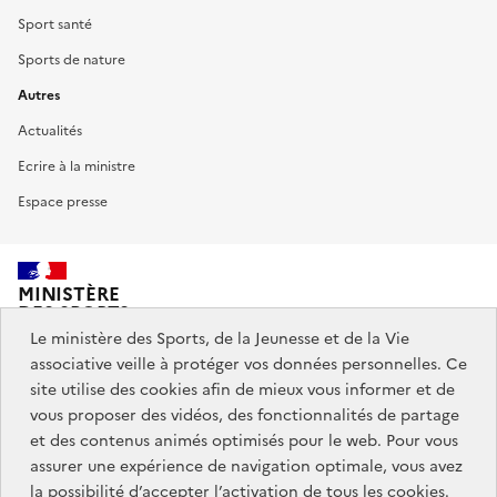
Sport santé
Sports de nature
Autres
Actualités
Ecrire à la ministre
Espace presse
MINISTÈRE
DES SPORTS,
DE LA JEUNESSE
Le ministère des Sports, de la Jeunesse et de la Vie
ET DE LA VIE ASSOCIATIVE
associative veille à protéger vos données personnelles. Ce
site utilise des cookies afin de mieux vous informer et de
vous proposer des vidéos, des fonctionnalités de partage
Découvrez également jeunes.gouv.fr et education.gouv.fr.
et des contenus animés optimisés pour le web. Pour vous
assurer une expérience de navigation optimale, vous avez
Liens
info.gouv.fr
service-public.gouv.fr
la possibilité d’accepter l’activation de tous les cookies.