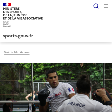
Panneau de gestion des cookies tarteaucitron
Reche
MINISTÈRE
DES SPORTS,
DE LA JEUNESSE
ET DE LA VIE ASSOCIATIVE
sports.gouv.fr
Voir le fil d'Ariane