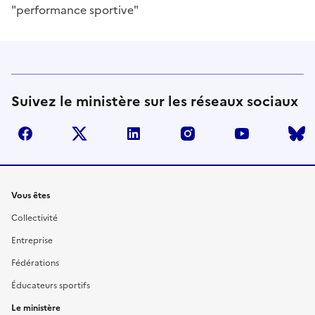
"performance sportive"
Suivez le ministère sur les réseaux sociaux
facebook
twitter
linkedin
instagram
youtube
Liens
Vous êtes
Collectivité
Entreprise
Fédérations
Éducateurs sportifs
Le ministère