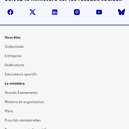
facebook
twitter
linkedin
instagram
youtube
Liens
Vous êtes
Collectivité
Entreprise
Fédérations
Éducateurs sportifs
Le ministère
Grands Événements
Missions et organisation
Plans
Priorités ministérielles