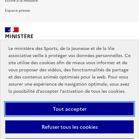
Ecrire à la ministre
Espace presse
MINISTÈRE
DES SPORTS,
DE LA JEUNESSE
Le ministère des Sports, de la Jeunesse et de la Vie
ET DE LA VIE ASSOCIATIVE
associative veille à protéger vos données personnelles. Ce
site utilise des cookies afin de mieux vous informer et de
vous proposer des vidéos, des fonctionnalités de partage
Découvrez également jeunes.gouv.fr et education.gouv.fr.
et des contenus animés optimisés pour le web. Pour vous
assurer une expérience de navigation optimale, vous avez
Liens
info.gouv.fr
service-public.gouv.fr
la possibilité d’accepter l’activation de tous les cookies.
institutionnels
légifrance.gouv.fr
data.gouv.fr
Tout accepter
Liens
Plan du site
Mentions Légales
Accessibilité : partiellement
Refuser tous les cookies
légaux
conforme
Données personnelles et cookies
Gestion des cookies