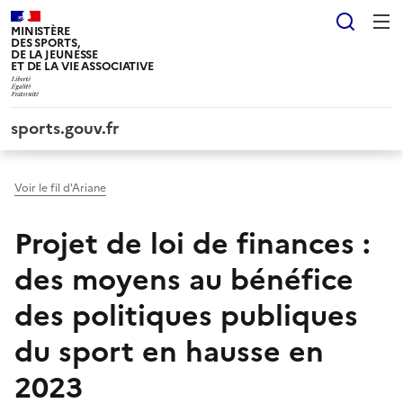
Panneau de gestion des cookies tarteaucitron
Reche
MINISTÈRE
DES SPORTS,
DE LA JEUNESSE
ET DE LA VIE ASSOCIATIVE
sports.gouv.fr
Voir le fil d'Ariane
Projet de loi de finances :
des moyens au bénéfice
des politiques publiques
du sport en hausse en
2023