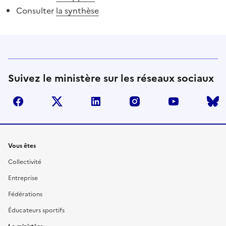
Consulter
la synthèse
Suivez le ministère sur les réseaux sociaux
facebook
twitter
linkedin
instagram
youtube
Liens
Vous êtes
Collectivité
Entreprise
Fédérations
Éducateurs sportifs