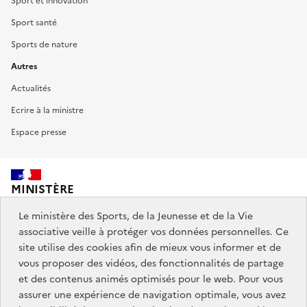
Sport et innovation
Sport santé
Sports de nature
Autres
Actualités
Ecrire à la ministre
Espace presse
MINISTÈRE
DES SPORTS,
DE LA JEUNESSE
Le ministère des Sports, de la Jeunesse et de la Vie
ET DE LA VIE ASSOCIATIVE
associative veille à protéger vos données personnelles. Ce
site utilise des cookies afin de mieux vous informer et de
vous proposer des vidéos, des fonctionnalités de partage
Découvrez également jeunes.gouv.fr et education.gouv.fr.
et des contenus animés optimisés pour le web. Pour vous
assurer une expérience de navigation optimale, vous avez
Liens