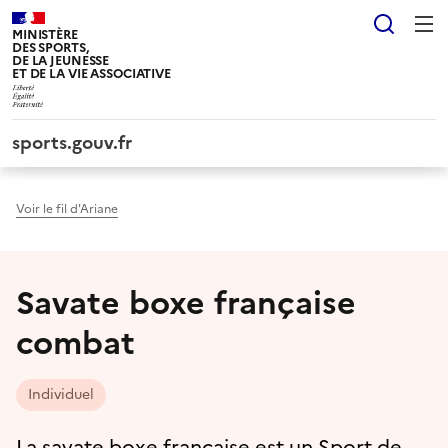
Panneau de gestion des cookies tarteaucitron
Reche
MINISTÈRE
DES SPORTS,
DE LA JEUNESSE
ET DE LA VIE ASSOCIATIVE
sports.gouv.fr
Voir le fil d'Ariane
Savate boxe française
combat
Individuel
La savate boxe française est un Sport de