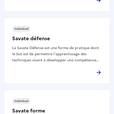
pointe. Ce sont des coups qui tranchent,
apparentés aux coups de taille du sabre sans les
coups de pointe, dits d’estoc. Les règles techniques
des coups et les surfaces autorisées respectent la
méthodologie des techniques et le règlement
Individuel
d’arbitrage de la Canne de Combat et du Bâton.
Savate défense
La Savate Défense est une forme de pratique dont
le but est de permettre l'apprentissage des
techniques visant à développer une compétence
d'auto-défense.
Individuel
Savate forme