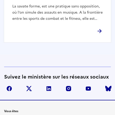
La savate forme, est une pratique sans opposition,
où l’on simule des assauts en musique. A la frontière
entre les sports de combat et le fitness, elle est
ouverte à tous, hommes et femmes, pratiquants de
Savate boxe française ou non, et quel que soit leur
niveau. L’objectif principal est la recherche du bien-
être physique et mental. La Savate Forme
développe et améliore les capacités physiques :
endurance, vitesse, coordination, force et
souplesse.
Suivez le ministère sur les réseaux sociaux
facebook
twitter
linkedin
instagram
youtube
Liens
Vous êtes