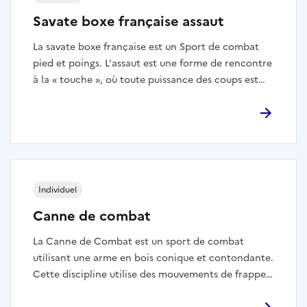
Savate boxe française assaut
La savate boxe française est un Sport de combat
pied et poings. L'assaut est une forme de rencontre
à la « touche », où toute puissance des coups est
exclue. Cette sorte de confrontation concerne la
majorité de nos licenciés, notamment les femmes
et les jeunes. L’assaut constitue la seule possibilité
pour les moins de 18 ans de s’opposer à d’autres
tireurs. C'est une forme de rencontre qui oppose
deux tireurs (de même sexe). L'assaut est jugé à
Individuel
l'aide d'une seule note qui tient compte, d'une
part, de la maîtrise technique et du style démontré
Canne de combat
par le tireur et d'autre part de la précision des
La Canne de Combat est un sport de combat
touches dont toute puissance est strictement
utilisant une arme en bois conique et contondante.
exclue, la recherche du «Hors Combat» y est donc
Cette discipline utilise des mouvements de frappe
totalement proscrite.
réalisés avec le côté de l’arme et non avec la