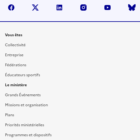
facebook
twitter
linkedin
instagram
youtube
Liens
Vous êtes
Collectivité
Entreprise
Fédérations
Éducateurs sportifs
Le ministère
Grands Événements
Missions et organisation
Plans
Priorités ministérielles
Programmes et dispositifs