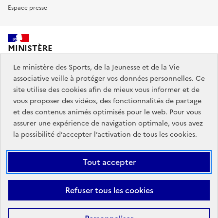
Espace presse
MINISTÈRE
DES SPORTS,
DE LA JEUNESSE
Le ministère des Sports, de la Jeunesse et de la Vie
ET DE LA VIE ASSOCIATIVE
associative veille à protéger vos données personnelles. Ce
site utilise des cookies afin de mieux vous informer et de
vous proposer des vidéos, des fonctionnalités de partage
Découvrez également jeunes.gouv.fr et education.gouv.fr.
et des contenus animés optimisés pour le web. Pour vous
assurer une expérience de navigation optimale, vous avez
Liens
info.gouv.fr
service-public.gouv.fr
la possibilité d’accepter l’activation de tous les cookies.
institutionnels
légifrance.gouv.fr
data.gouv.fr
Tout accepter
Liens
Plan du site
Mentions Légales
Accessibilité : partiellement
Refuser tous les cookies
légaux
conforme
Données personnelles et cookies
Gestion des cookies