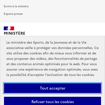
Ecrire à la ministre
Espace presse
MINISTÈRE
DES SPORTS,
DE LA JEUNESSE
Le ministère des Sports, de la Jeunesse et de la Vie
ET DE LA VIE ASSOCIATIVE
associative veille à protéger vos données personnelles. Ce
site utilise des cookies afin de mieux vous informer et de
vous proposer des vidéos, des fonctionnalités de partage
Découvrez également jeunes.gouv.fr et education.gouv.fr.
et des contenus animés optimisés pour le web. Pour vous
assurer une expérience de navigation optimale, vous avez
Liens
info.gouv.fr
service-public.gouv.fr
la possibilité d’accepter l’activation de tous les cookies.
institutionnels
légifrance.gouv.fr
data.gouv.fr
Tout accepter
Liens
Plan du site
Mentions Légales
Accessibilité : partiellement
Refuser tous les cookies
légaux