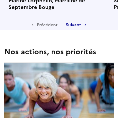
Marine Lorphelin, marraine de
S
Septembre Bouge
P
Précédent
Suivant
Nos actions, nos priorités