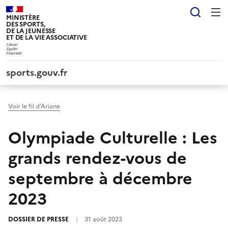
Panneau de gestion des cookies tarteaucitron
Reche
MINISTÈRE
DES SPORTS,
DE LA JEUNESSE
ET DE LA VIE ASSOCIATIVE
sports.gouv.fr
Voir le fil d'Ariane
Olympiade Culturelle : Les
grands rendez-vous de
septembre à décembre
2023
DOSSIER DE PRESSE
|
31 août 2023