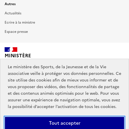
Autres
Actualités
Ecrire à la ministre
Espace presse
MINISTÈRE
DES SPORTS,
DE LA JEUNESSE
Le ministère des Sports, de la Jeunesse et de la Vie
ET DE LA VIE ASSOCIATIVE
associative veille à protéger vos données personnelles. Ce
site utilise des cookies afin de mieux vous informer et de
vous proposer des vidéos, des fonctionnalités de partage
Découvrez également jeunes.gouv.fr et education.gouv.fr.
et des contenus animés optimisés pour le web. Pour vous
assurer une expérience de navigation optimale, vous avez
Liens
info.gouv.fr
service-public.gouv.fr
la possibilité d’accepter l’activation de tous les cookies.
institutionnels
légifrance.gouv.fr
data.gouv.fr
Tout accepter