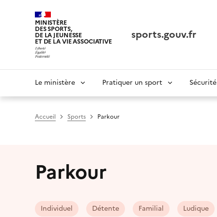
Panneau de gestion des cookies tarteaucitron
MINISTÈRE
DES SPORTS,
sports.gouv.fr
DE LA JEUNESSE
ET DE LA VIE ASSOCIATIVE
Navigation
Le ministère
Pratiquer un sport
Sécurité
principale
Accueil
Sports
Parkour
Parkour
Individuel
Détente
Familial
Ludique