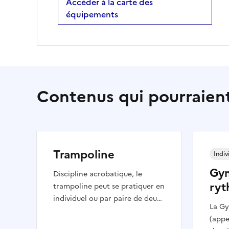
Accéder à la carte des
équipements
Contenus qui pourraient
Trampoline
Indiv
Gy
Discipline acrobatique, le
ryt
trampoline peut se pratiquer en
individuel ou par paire de deux
La G
gymnastes. Les trampolinistes
(appe
évoluent sur une toile entourée