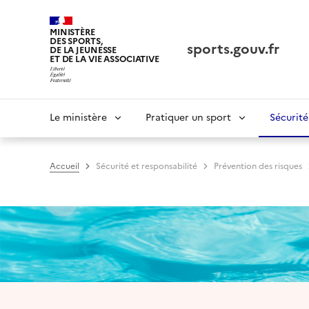
Panneau de gestion des cookies tarteaucitron
MINISTÈRE
DES SPORTS,
sports.gouv.fr
DE LA JEUNESSE
ET DE LA VIE ASSOCIATIVE
Navigation
Le ministère
Pratiquer un sport
Sécurité
principale
Accueil
Sécurité et responsabilité
Prévention des risques