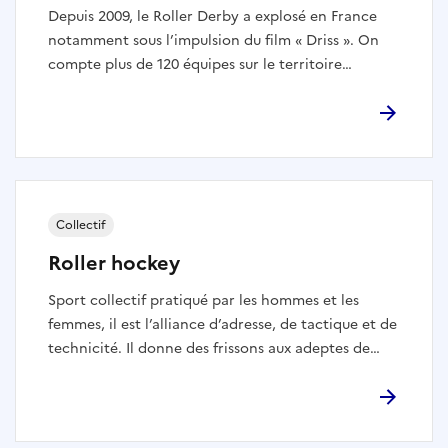
Depuis 2009, le Roller Derby a explosé en France
notamment sous l’impulsion du film « Driss ». On
compte plus de 120 équipes sur le territoire
national. Le Derby voit s’affronter deux équipes
autour d’une piste : une « jammeuse » doit franchir
le mur des « bloqueuses » de l’équipe adverse pour
marquer des points. Bien que la pratique
masculine soit nettement minoritaire, elle ne cesse
de se développer au fil des années.
Collectif
Roller hockey
Sport collectif pratiqué par les hommes et les
femmes, il est l’alliance d’adresse, de tactique et de
technicité. Il donne des frissons aux adeptes de
contres et de relances. De la base jusqu’à l’élite, le
hockeyeur doit s’attacher à développer sa vitesse
d’évolution et sa dextérité avec la crosse, mais aussi
sa vision du jeu.