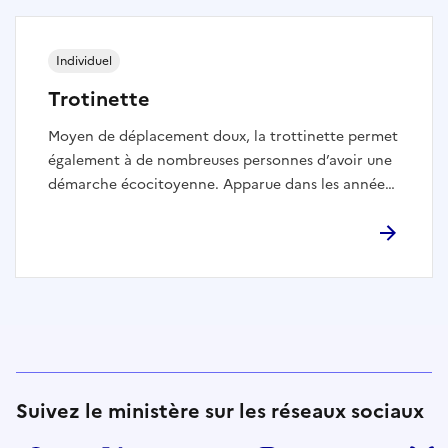
Individuel
Trotinette
Moyen de déplacement doux, la trottinette permet
également à de nombreuses personnes d’avoir une
démarche écocitoyenne. Apparue dans les années
2000, et explosant dans tous les skateparks de
France 10 ans plus tard, la saison 2019/2020
marquera l’entrée de la trottinette freestyle au sein
de la Fédération Française de Roller et Skateboard.
Suivez le ministère sur les réseaux sociaux