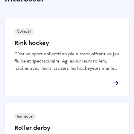
Collectif
Rink hockey
C’est un sport collectif en plein essor offrant un jeu
fluide et spectaculaire. Agiles sur leurs rollers,
habiles avec leurs crosses, les hockeyeurs manient
le palet et s’affrontent dans des rencontres
rapides et tactiques privilégiant la finesse à la
dureté physique qu’on peut retrouver en glace.
Individuel
Roller derby