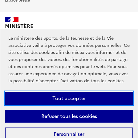
Espace presse
MINISTÈRE
DES SPORTS,
DE LA JEUNESSE
Le ministère des Sports, de la Jeunesse et de la Vie
ET DE LA VIE ASSOCIATIVE
associative veille à protéger vos données personnelles. Ce
site utilise des cookies afin de mieux vous informer et de
vous proposer des vidéos, des fonctionnalités de partage
Découvrez également jeunes.gouv.fr et education.gouv.fr.
et des contenus animés optimisés pour le web. Pour vous
assurer une expérience de navigation optimale, vous avez
Liens
info.gouv.fr
service-public.gouv.fr
la possibilité d’accepter l’activation de tous les cookies.
institutionnels
légifrance.gouv.fr
data.gouv.fr
Tout accepter
Liens
Plan du site
Mentions Légales
Accessibilité : partiellement
Refuser tous les cookies
légaux
conforme
Données personnelles et cookies
Gestion des cookies
Personnaliser
Sauf mention contraire, tous les contenus de ce site sont sous
licence