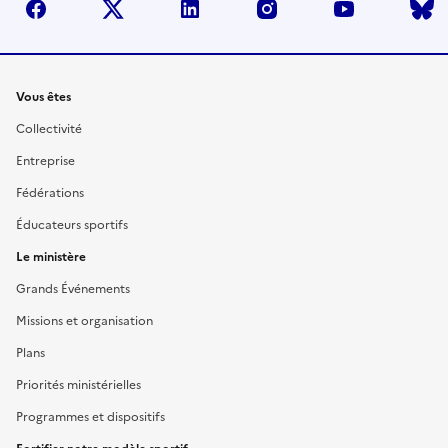
facebook
twitter
linkedin
instagram
youtube
Liens
Vous êtes
Collectivité
Entreprise
Fédérations
Éducateurs sportifs
Le ministère
Grands Événements
Missions et organisation
Plans
Priorités ministérielles
Programmes et dispositifs