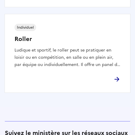
marquera l’entrée de la trottinette freestyle au sein
de la Fédération Française de Roller et Skateboard.
Individuel
Roller
Ludique et sportif, le roller peut se pratiquer en
loisir ou en compétition, en salle ou en plein air,
par équipe ou individuellement. Il offre un panel de
pratiques sportives où chacun peut trouver sa
place. Patinage artistique, course, hockey,
descente, slalom, randonnée, … quel que soit votre
âge, vos envies, vos préférences sportives, votre
niveau de vie, le roller offre forcément une
pratique qui vous correspond.
Suivez le ministère sur les réseaux sociaux