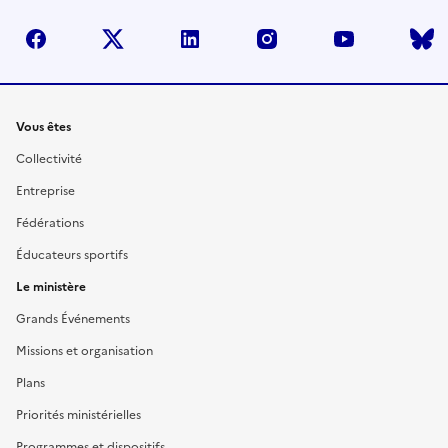
facebook
twitter
linkedin
instagram
youtube
Liens
Vous êtes
Collectivité
Entreprise
Fédérations
Éducateurs sportifs
Le ministère
Grands Événements
Missions et organisation
Plans
Priorités ministérielles
Programmes et dispositifs