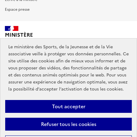
Espace presse
MINISTÈRE
DES SPORTS,
DE LA JEUNESSE
Le ministère des Sports, de la Jeunesse et de la Vie
ET DE LA VIE ASSOCIATIVE
associative veille à protéger vos données personnelles. Ce
site utilise des cookies afin de mieux vous informer et de
vous proposer des vidéos, des fonctionnalités de partage
Découvrez également jeunes.gouv.fr et education.gouv.fr.
et des contenus animés optimisés pour le web. Pour vous
assurer une expérience de navigation optimale, vous avez
Liens
info.gouv.fr
service-public.gouv.fr
la possibilité d’accepter l’activation de tous les cookies.
institutionnels
légifrance.gouv.fr
data.gouv.fr
Tout accepter
Liens
Plan du site
Mentions Légales
Accessibilité : partiellement
Refuser tous les cookies
légaux
conforme
Données personnelles et cookies
Gestion des cookies