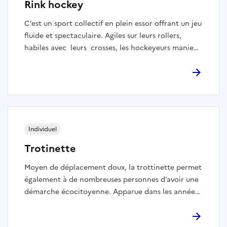
Rink hockey
C’est un sport collectif en plein essor offrant un jeu
fluide et spectaculaire. Agiles sur leurs rollers,
habiles avec leurs crosses, les hockeyeurs manient
le palet et s’affrontent dans des rencontres
rapides et tactiques privilégiant la finesse à la
dureté physique qu’on peut retrouver en glace.
Individuel
Trotinette
Moyen de déplacement doux, la trottinette permet
également à de nombreuses personnes d’avoir une
démarche écocitoyenne. Apparue dans les années
2000, et explosant dans tous les skateparks de
France 10 ans plus tard, la saison 2019/2020