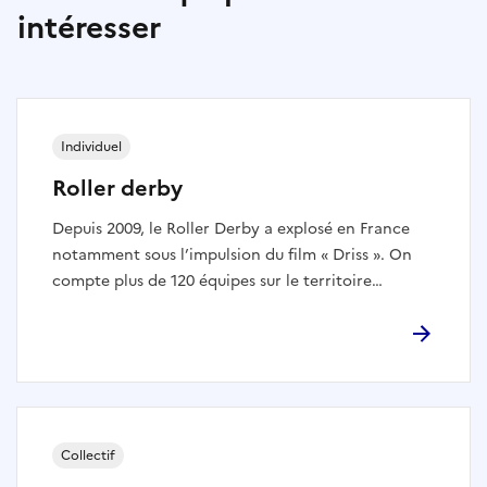
intéresser
Individuel
Roller derby
Depuis 2009, le Roller Derby a explosé en France
notamment sous l’impulsion du film « Driss ». On
compte plus de 120 équipes sur le territoire
national. Le Derby voit s’affronter deux équipes
autour d’une piste : une « jammeuse » doit franchir
le mur des « bloqueuses » de l’équipe adverse pour
marquer des points. Bien que la pratique
masculine soit nettement minoritaire, elle ne cesse
de se développer au fil des années.
Collectif