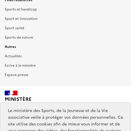
Sports et handicap
Sport et innovation
Sport santé
Sports de nature
Autres
Actualités
Ecrire à la ministre
Espace presse
MINISTÈRE
DES SPORTS,
DE LA JEUNESSE
Le ministère des Sports, de la Jeunesse et de la Vie
ET DE LA VIE ASSOCIATIVE
associative veille à protéger vos données personnelles. Ce
site utilise des cookies afin de mieux vous informer et de
vous proposer des vidéos, des fonctionnalités de partage