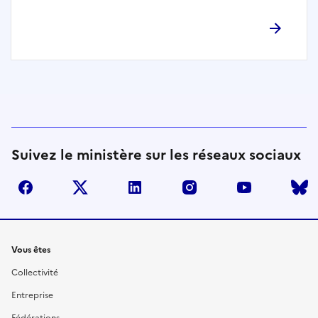
Suivez le ministère sur les réseaux sociaux
facebook
twitter
linkedin
instagram
youtube
Liens
Vous êtes
Collectivité
Entreprise
Fédérations