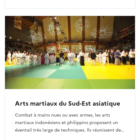
rechargent par la bouche du canon : mousquets à
mèche des mousquetaires, pistolets de duel du
XIXe siècle, revolvers et carabines de la conquête
de l’Ouest, fusils à silex de l’époque napoléonienne,
ainsi que les vieux fusils de chasse à percussion.
Arts martiaux du Sud-Est asiatique
Combat à mains nues ou avec armes, les arts
martiaux indonésiens et philippins proposent un
éventail très large de techniques. lls réunissent des
aspects ludiques et traditionnels ainsi que du