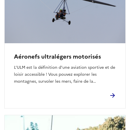
intellectuels d'une activité culturelle.
Aéronefs ultralégers motorisés
L’ULM est la définition d’une aviation sportive et de
loisir accessible ! Vous pouvez explorer les
montagnes, survoler les mers, faire de la
compétition ou le pratiquer simplement sous forme
de loisir. La Fédération Française d’ULM vous
propose un choix de 6 classes pour pratiquer l'ULM
(paramoteur, pendulaire, multiaxe, autogire,
aérostat, hélicoptère ultra léger).