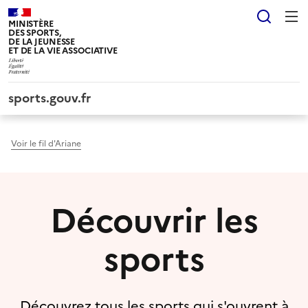
Panneau de gestion des cookies tarteaucitron
Reche
MINISTÈRE
DES SPORTS,
DE LA JEUNESSE
ET DE LA VIE ASSOCIATIVE
sports.gouv.fr
Voir le fil d'Ariane
Découvrir les
sports
Découvrez tous les sports qui s'ouvrent à