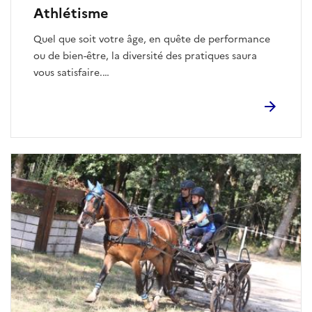
Athlétisme
Quel que soit votre âge, en quête de performance
ou de bien-être, la diversité des pratiques saura
vous satisfaire.
Les plus grands pourront se dépasser sur les pistes,
se préparer à des courses sur route ou trail ou
encore pratiquer la marche nordique.
Les enfants de 4 à 12 ans pourront découvrir les
bases du 1er sport olympique à travers des activités
ludiques et collectives.
En rejoignant un club, vous trouverez un groupe
pour vous motiver et des coachs pour vous
accompagner.