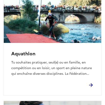
Aquathlon
Tu souhaites pratiquer, seul(e) ou en famille, en
compétition ou en loisir, un sport en pleine nature
qui enchaîne diverses disciplines. La Fédération
Française de Triathlon (F.F.TRI.) propose du choix
varié parmi les 13 disciplines dont elle a la
délégation. A la différence du triathlon, le vélo est
mis de côté pour cette discipline. Elle est
notamment très prisée par les enfants, ravis