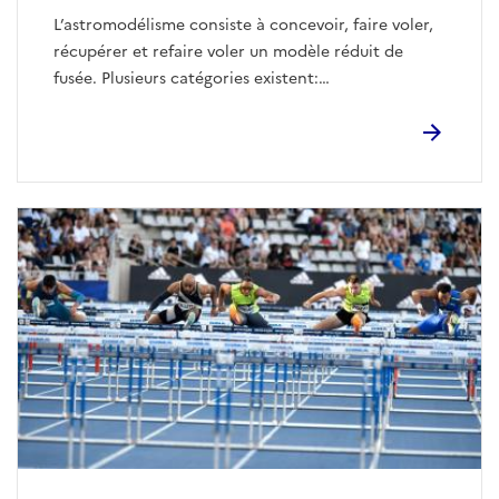
L’astromodélisme consiste à concevoir, faire voler,
récupérer et refaire voler un modèle réduit de
fusée. Plusieurs catégories existent:
- La fusée classique de type : cône + fuselage +
ailerons.
- La maquette volante : réplique à l’échelle d’un
lanceur existant ou ayant existé.
- Planeur/avion fusée : le décollage et le gain
d’altitude sont assurés par un moteur fusée.
Discipline passionnante alliant construction et
manipulation des propulseurs