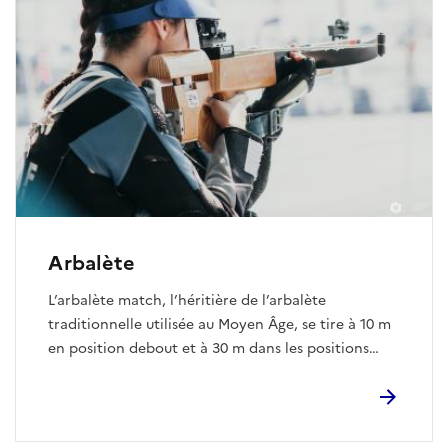
d’enchaîner deux des trois sports phares, la
natation et la course à pied.
Arbalète
L’arbalète match, l’héritière de l’arbalète
traditionnelle utilisée au Moyen Âge, se tire à 10 m
en position debout et à 30 m dans les positions
debout et genou. Le tir se fait en stand de tir, sur
une cible, en utilisant un trait.
L’arbalète field, très proche de l’esprit du tir à l’arc
avec l’utilisation de corde, de branches d’arc et de