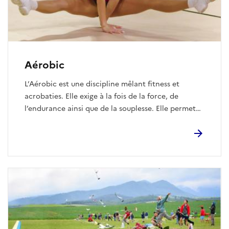
Aérobic
L’Aérobic est une discipline mêlant fitness et
acrobaties. Elle exige à la fois de la force, de
l’endurance ainsi que de la souplesse. Elle permet
de démontrer l'habilité à effectuer, en musique, des
enchaînements de mouvements dynamiques.
Véritable discipline créative, elle nécessite de
capter l’attention du public et de mixer
harmonieusement des éléments de danse avec des
éléments de difficulté. Les mouvements peuvent
être effectués en individuel, en duo, en trio ou en
groupe (5 gymnastes).