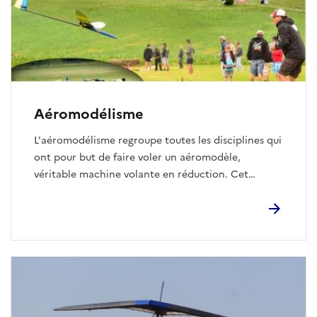
Aéromodélisme
L'aéromodélisme regroupe toutes les disciplines qui
ont pour but de faire voler un aéromodèle,
véritable machine volante en réduction. Cet
aéromodèle pourra prendre la forme d’un avion,
d’un planeur, d’un hélicoptère, d’une montgolfière,
pour les types de machines les plus courantes…
Mais il pourra aussi être le fruit de l'imagination...
ou être la réplique d'un engin volant existant ou
ayant existé. Elle permet de s'épanouir d'une façon
ludique grâce à l'enrichissement des aspects
physiques d'une activité sportive et les aspects