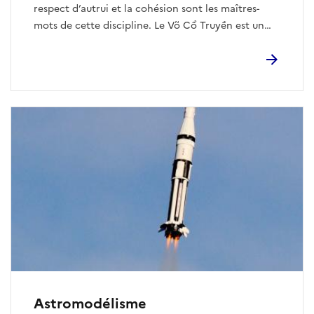
respect d’autrui et la cohésion sont les maîtres-
mots de cette discipline. Le Võ Cổ Truyền est un
terme désignant l’ensemble des Arts Martiaux
Vietnamiens Traditionnels, composés d’une
multitude de styles différents appelés « mon phai ».
Chaque style préserve ses techniques à travers des
Quyen propre à son école. Le Vovinam Viet Vo Dao
est un art martial relativement récent issu d’une
synthèse de toutes les techniques de combat.
Astromodélisme