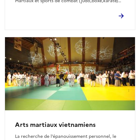
Martiaux et sports de combat (judo,boxe,karaté)
pour former une discipline singulière avec ses
propres spécificités. Sport complet, il intègre des
techniques de percussion (pied, poing, genoux et
coude en professionnel) debout mais également au
sol (ground and pound). Nous retrouvons aussi des
techniques de projection et balayages ainsi que des
soumissions (clé articulaires, étranglement
sanguin).
Arts martiaux vietnamiens
La recherche de l’épanouissement personnel, le