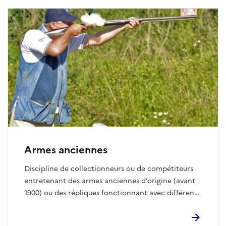
flèches. On tire sur des cibles utilisées au tir à l’arc,
plutôt en extérieur aux distances de 35, 50 et 65 m,
avec une pratique hivernale à 18 m en salle.
Armes anciennes
Discipline de collectionneurs ou de compétiteurs
entretenant des armes anciennes d’origine (avant
1900) ou des répliques fonctionnant avec différents
systèmes de mise à feu. Armes de poing ou
d’épaule, elles fonctionnent à la poudre noire et se