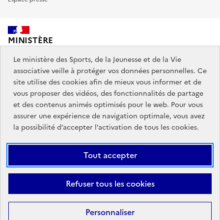
MINISTÈRE
DES SPORTS,
DE LA JEUNESSE
Le ministère des Sports, de la Jeunesse et de la Vie
ET DE LA VIE ASSOCIATIVE
associative veille à protéger vos données personnelles. Ce
site utilise des cookies afin de mieux vous informer et de
vous proposer des vidéos, des fonctionnalités de partage
Découvrez également jeunes.gouv.fr et education.gouv.fr.
et des contenus animés optimisés pour le web. Pour vous
assurer une expérience de navigation optimale, vous avez
Liens
info.gouv.fr
service-public.gouv.fr
la possibilité d’accepter l’activation de tous les cookies.
institutionnels
légifrance.gouv.fr
data.gouv.fr
Tout accepter
Liens
Plan du site
Mentions Légales
Accessibilité : partiellement
Refuser tous les cookies
légaux
conforme
Données personnelles et cookies
Gestion des cookies
Personnaliser
Sauf mention contraire, tous les contenus de ce site sont sous
licence
Filtrer