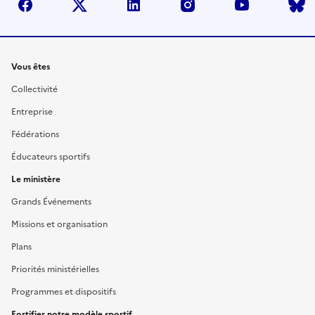
facebook
twitter
linkedin
instagram
youtube
Liens
Vous êtes
Collectivité
Entreprise
Fédérations
Éducateurs sportifs
Le ministère
Grands Événements
Missions et organisation
Plans
Priorités ministérielles
Programmes et dispositifs
Fortifier notre modèle sportif