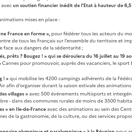
t avec
un soutien financier inédit de l’Etat à hauteur de 6,5
animations mises en place
:
une France en forme »,
pour fédérer tous les acteurs du mo
contre de tous les Français sur l’ensemble du territoire et im
e face aux dangers de la sédentarité ;
s, prêts ? Bougez ! » qui se déroulera du 16 juillet au 19 a
à Cannes pour promouvoir, auprès des vacanciers, le sport b
g ! »
qui mobilise les 4200 campings adhérents de la Fédér
 Air afin d’organiser durant la saison estivale des animations 
es villages »
avec 500 événements multisports et intergén
obre - dans des communes rurales de moins de 3500 habita
s » en Ile-de-France
avec des animations au sein des Cent
es de la gastronomie, de la culture, ou des services propo
onnaise olympique et paralympique » à la Réunion
pour a