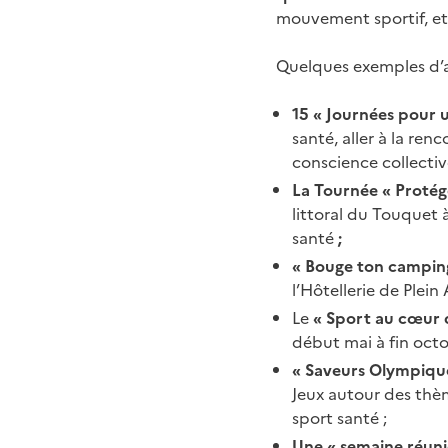
mouvement sportif, e
Quelques exemples d’
15 « Journées pour 
santé, aller à la ren
conscience collectiv
La Tournée « Protégé
littoral du Touquet 
santé
;
« Bouge ton campin
l’Hôtellerie de Plein
Le
« Sport au cœur d
début mai à fin oct
« Saveurs Olympique
Jeux autour des thèm
sport santé ;
Une « semaine réuni