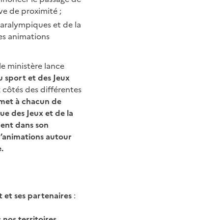
ve de proximité ;
aralympiques et de la
des animations
 le ministère lance
u sport et des Jeux
x côtés des différentes
rmet à chacun de
ue des Jeux et de la
ment dans son
e d’animations autour
.
at et ses partenaires
:
nos territoires,