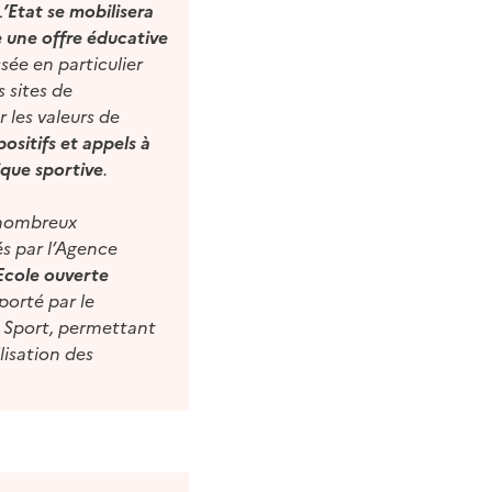
L
’Etat se mobilisera
e une offre éducative
ssée en particulier
s sites de
 les valeurs de
positifs et appels à
ique sportive
.
 nombreux
s par l’Agence
Ecole ouverte
porté par le
du Sport, permettant
lisation des