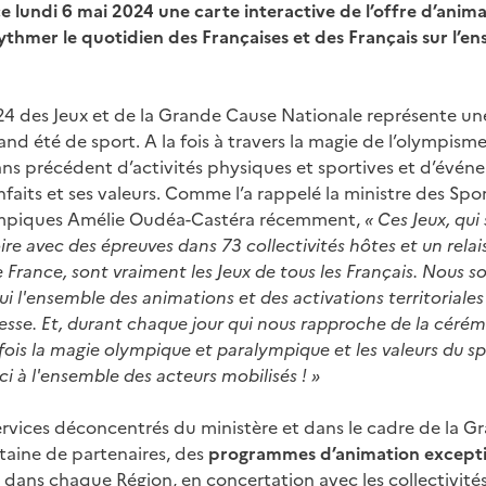
 lundi 6 mai 2024 une carte interactive de l’offre d’anim
rythmer le quotidien des Françaises et des Français sur l’en
4 des Jeux et de la Grande Cause Nationale représente un
rand été de sport. A la fois à travers la magie de l’olympisme
s précédent d’activités physiques et sportives et d’évé
enfaits et ses valeurs. Comme l’a rappelé la ministre des Spo
ympiques Amélie Oudéa-Castéra récemment,
« Ces Jeux, qui 
oire avec des épreuves dans 73 collectivités hôtes et un rela
de France, sont vraiment les Jeux de tous les Français. Nous
ui l'ensemble des animations et des activations territoriale
esse. Et, durant chaque jour qui nous rapproche de la cérém
la fois la magie olympique et paralympique et les valeurs du 
 à l'ensemble des acteurs mobilisés ! »
ervices déconcentrés du ministère et dans le cadre de la 
taine de partenaires, des
programmes d’animation excepti
 dans chaque Région, en concertation avec les collectivités t