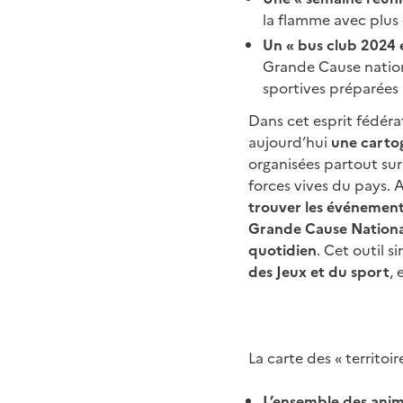
la flamme avec plus d
Un « bus club 2024 e
Grande Cause nationa
sportives préparées 
Dans cet esprit fédérat
aujourd’hui
une cartog
organisées partout sur 
forces vives du pays. 
trouver les événement
Grande Cause National
quotidien
. Cet outil 
des Jeux et du sport
, 
La carte des « territoir
L’ensemble des anima