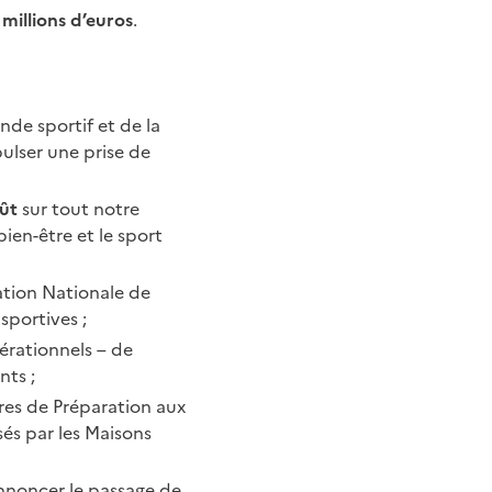
 millions d’euros
.
nde sportif et de la
pulser une prise de
oût
sur tout notre
ien-être et le sport
ation Nationale de
sportives ;
érationnels – de
nts ;
res de Préparation aux
sés par les Maisons
nnoncer le passage de