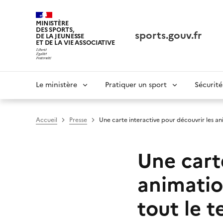
Panneau de gestion des cookies tarteaucitron
MINISTÈRE
DES SPORTS,
sports.gouv.fr
DE LA JEUNESSE
ET DE LA VIE ASSOCIATIVE
Navigation
Le ministère
Pratiquer un sport
Sécurité
principale
Accueil
Presse
Une carte interactive pour découvrir les ani
Une cart
animatio
tout le t