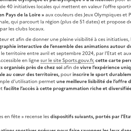
e 40 initiatives locales qui mettent en valeur l’offre sporti
n Pays de la Loire »
aux couleurs des Jeux Olympiques et P
le, qui parcourt la région (plus de 51 dates) et propose 
par les clubs locaux.
eur et afin de donner une pleine visibilité à ces initiatives,
raphie interactive de l’ensemble des animations autour d
le territoire entre avril et septembre 2024, par l’Etat et au
Accessible en ligne
sur le site Sports.gouv.fr
,
cette carte pe
s organisés près de chez soi
afin de
vivre l’expérience uniq
e au cœur des territoires,
pour
inscrire le sport durable
simple d’utilisation permet
une meilleure lisibilité de l’offr
et
facilite l’accès à cette programmation riche et diversifiée
es en fête » recense les
dispositifs suivants, portés par l’Et
tions sportives prévues pour faire rayonner les Jeux dans 