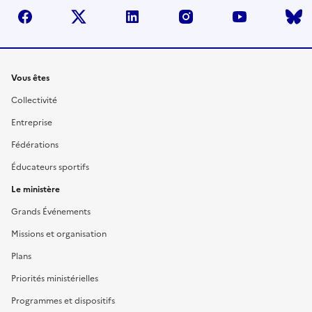
facebook
twitter
linkedin
instagram
youtube
Liens
Vous êtes
Collectivité
Entreprise
Fédérations
Éducateurs sportifs
Le ministère
Grands Événements
Missions et organisation
Plans
Priorités ministérielles
Programmes et dispositifs