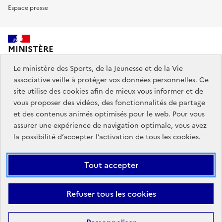
Espace presse
MINISTÈRE
DES SPORTS,
DE LA JEUNESSE
Le ministère des Sports, de la Jeunesse et de la Vie
ET DE LA VIE ASSOCIATIVE
associative veille à protéger vos données personnelles. Ce
site utilise des cookies afin de mieux vous informer et de
vous proposer des vidéos, des fonctionnalités de partage
Découvrez également jeunes.gouv.fr et education.gouv.fr.
et des contenus animés optimisés pour le web. Pour vous
assurer une expérience de navigation optimale, vous avez
Liens
info.gouv.fr
service-public.gouv.fr
la possibilité d’accepter l’activation de tous les cookies.
institutionnels
légifrance.gouv.fr
data.gouv.fr
Tout accepter
Liens
Plan du site
Mentions Légales
Accessibilité : partiellement
Refuser tous les cookies
légaux
conforme
Données personnelles et cookies
Gestion des cookies