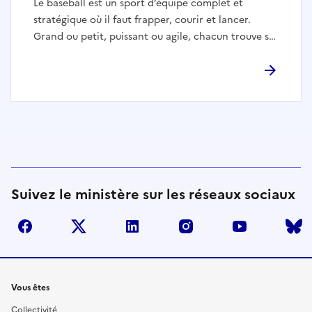
Le baseball est un sport d’équipe complet et
stratégique où il faut frapper, courir et lancer.
Grand ou petit, puissant ou agile, chacun trouve sa
place sur un terrain et peut s’épanouir autant sur le
plan individuel que collectif. Alors toi aussi, prends-
toi au jeu !
Suivez le ministère sur les réseaux sociaux
facebook
twitter
linkedin
instagram
youtube
Liens
Vous êtes
Collectivité