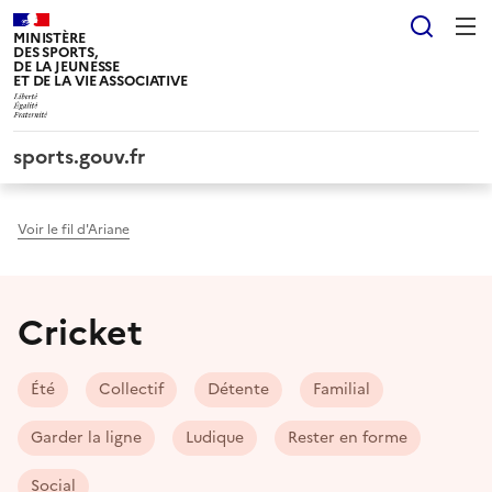
Panneau de gestion des cookies tarteaucitron
Reche
MINISTÈRE
DES SPORTS,
DE LA JEUNESSE
ET DE LA VIE ASSOCIATIVE
sports.gouv.fr
Voir le fil d'Ariane
Cricket
Été
Collectif
Détente
Familial
Garder la ligne
Ludique
Rester en forme
Social