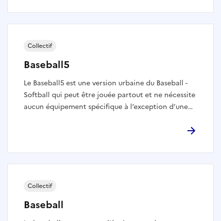
toi au jeu !
Collectif
Baseball5
Le Baseball5 est une version urbaine du Baseball -
Softball qui peut être jouée partout et ne nécessite
aucun équipement spécifique à l’exception d’une
balle. C’est une discipline rapide, mixte et
dynamique dont les rencontres durent moins de 20
minutes. Alors toi aussi prends-toi au jeu ! 🖐️
Collectif
Baseball