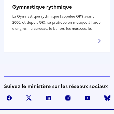
groupe (5 gymnastes).
Gymnastique rythmique
La Gymnastique rythmique (appelée GRS avant
2000, et depuis GR), se pratique en musique à l’aide
d’engins : le cerceau, le ballon, les massues, le
ruban et la corde. Cette dernière n’est plus utilisée
à l’international depuis 2011 par les gymnastes
individuelles. En compétition, la GR peut se
pratiquer soit en individuel, soit en ensemble de 5
gymnastes. Il s’agit d’une discipline complète
alliant souplesse, grâce et adresse.
Suivez le ministère sur les réseaux sociaux
facebook
twitter
linkedin
instagram
youtube