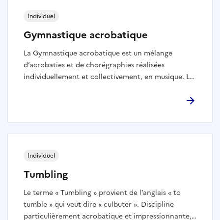
Individuel
Gymnastique acrobatique
La Gymnastique acrobatique est un mélange
d’acrobaties et de chorégraphies réalisées
individuellement et collectivement, en musique. Les
pyramides font la spécificité de cette discipline,
qui permet de développer la confiance en soi et un
sens artistique. Elle nécessite de la force, de la
souplesse, de l’agilité et des qualités acrobatiques.
Les exercices sont effectués sur un praticable
similaire à celui de la Gymnastique artistique.
Individuel
Tumbling
Le terme « Tumbling » provient de l’anglais « to
tumble » qui veut dire « culbuter ». Discipline
particulièrement acrobatique et impressionnante,