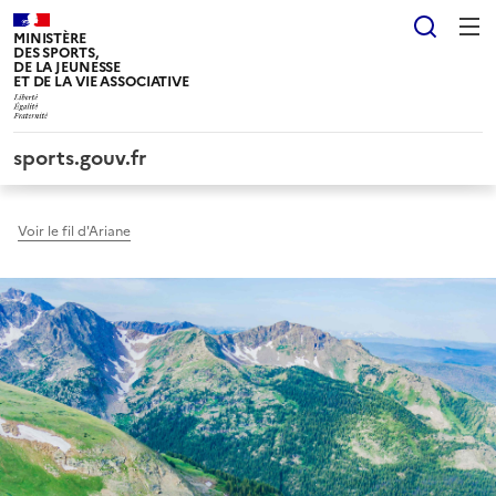
Panneau de gestion des cookies tarteaucitron
Reche
MINISTÈRE
DES SPORTS,
DE LA JEUNESSE
ET DE LA VIE ASSOCIATIVE
sports.gouv.fr
Voir le fil d'Ariane