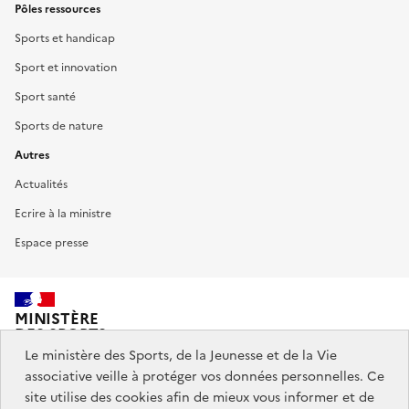
Pôles ressources
Sports et handicap
Sport et innovation
Sport santé
Sports de nature
Autres
Actualités
Ecrire à la ministre
Espace presse
MINISTÈRE
DES SPORTS,
DE LA JEUNESSE
Le ministère des Sports, de la Jeunesse et de la Vie
ET DE LA VIE ASSOCIATIVE
associative veille à protéger vos données personnelles. Ce
site utilise des cookies afin de mieux vous informer et de