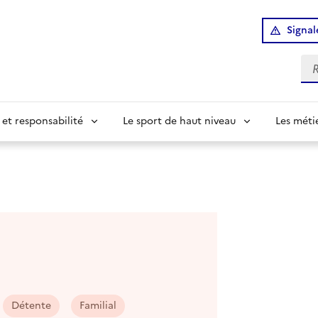
Signal
Re
 et responsabilité
Le sport de haut niveau
Les méti
Détente
Familial