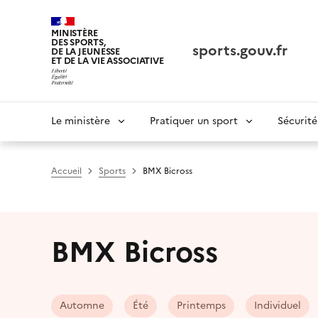
Panneau de gestion des cookies tarteaucitron
MINISTÈRE
DES SPORTS,
sports.gouv.fr
DE LA JEUNESSE
ET DE LA VIE ASSOCIATIVE
Navigation
Le ministère
Pratiquer un sport
Sécurité
principale
Accueil
Sports
BMX Bicross
BMX Bicross
Automne
Été
Printemps
Individuel