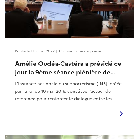
Publié le 11 juillet 2022
|
Communiqué de presse
Amélie Oudéa-Castéra a présidé ce
jour la 9ème séance plénière de
l’INS, en présence de représentants
L’Instance nationale du supportérisme (INS), créée
d'autres ministères
par la loi du 10 mai 2016, constitue l’acteur de
référence pour renforcer le dialogue entre les
supporters et les autres acteurs du sport.