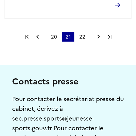
Première page
Page précédente
20
21
22
Page suivante
Dernière
Contacts presse
Pour contacter le secrétariat presse du
cabinet, écrivez à
sec.presse.sports@jeunesse-
sports.gouv.fr Pour contacter le