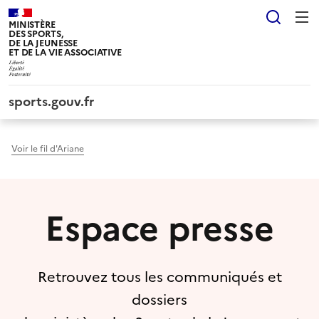
Panneau de gestion des cookies tarteaucitron
Reche
MINISTÈRE
DES SPORTS,
DE LA JEUNESSE
ET DE LA VIE ASSOCIATIVE
sports.gouv.fr
Voir le fil d'Ariane
Espace presse
Retrouvez tous les communiqués et
dossiers