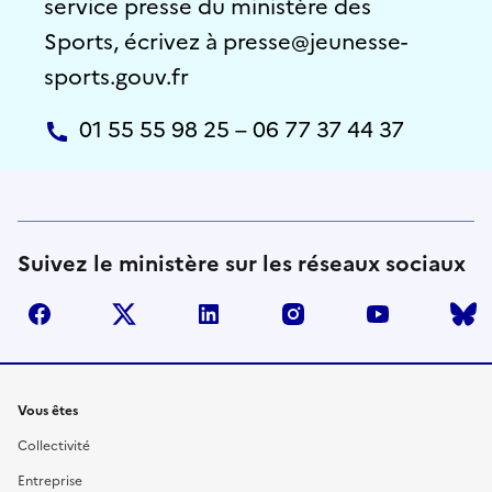
service presse du ministère des
Sports, écrivez à presse@jeunesse-
sports.gouv.fr
01 55 55 98 25 – 06 77 37 44 37
Suivez le ministère sur les réseaux sociaux
facebook
twitter
linkedin
instagram
youtube
Liens
Vous êtes
Collectivité
Entreprise