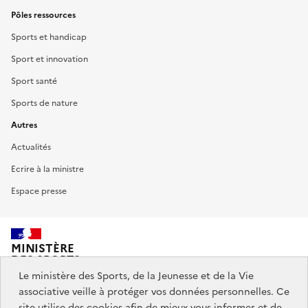
Pôles ressources
Sports et handicap
Sport et innovation
Sport santé
Sports de nature
Autres
Actualités
Ecrire à la ministre
Espace presse
MINISTÈRE
DES SPORTS,
DE LA JEUNESSE
Le ministère des Sports, de la Jeunesse et de la Vie
ET DE LA VIE ASSOCIATIVE
associative veille à protéger vos données personnelles. Ce
site utilise des cookies afin de mieux vous informer et de