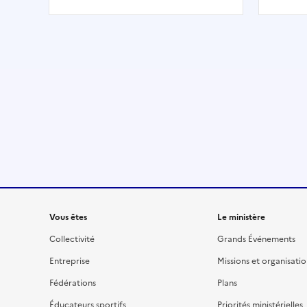
Française de Triathlon (F.F.TRI.)
avec 
propose un choix varié de 13
canoë
disciplines. Le triathlon est la
spélé
discipline phare, qui figure au
jamai
programme des jeux
ces a
olympiques et paralympiques.
condi
Elle propose l'enchaînement
terra
natation, vélo et course à pied
dans 
sur des distances très variées
remar
allant du XS (300 m - 8 km -2
km) au XXL (3,8 km - 180 km -
42,195 km). Les enfants ne sont
donc pas oubliés avec des
formats adaptés à leur âge.
Liens
Vous êtes
Le ministère
Collectivité
Grands Événements
Entreprise
Missions et organisati
Fédérations
Plans
Éducateurs sportifs
Priorités ministérielles