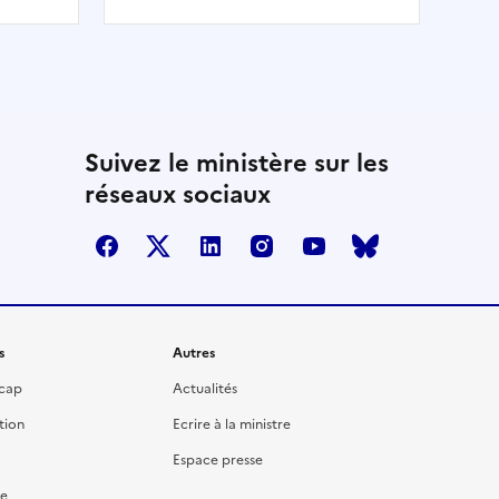
TRI.)
transporte tout au long de la
rmi
course l’ensemble de son
a la
équipement, nécessaire à sa
e du
progression.
e
 Elle
Suivez le ministère sur les
 par
ner
réseaux sociaux
s, la
d.
facebook
twitter
linkedin
instagram
youtube
bluesky
s
Autres
icap
Actualités
tion
Ecrire à la ministre
Espace presse
re