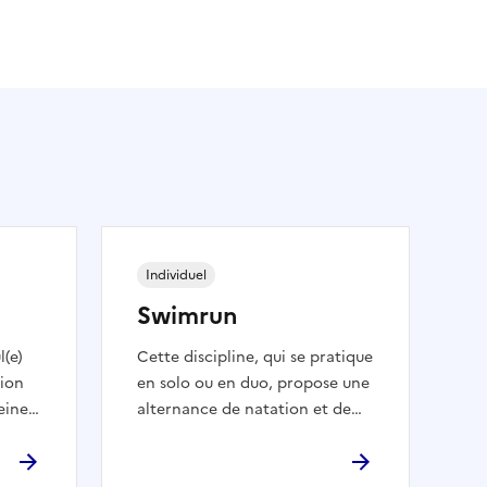
Individuel
Swimrun
l(e)
Cette discipline, qui se pratique
tion
en solo ou en duo, propose une
leine
alternance de natation et de
ses
course à pied souvent en bord
de mer. Chaque concurrent