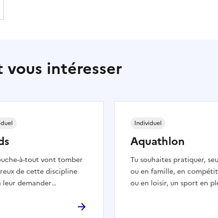
 vous intéresser
iduel
Individuel
ds
Aquathlon
ouche-à-tout vont tomber
Tu souhaites pratiquer, seu
eux de cette discipline
ou en famille, en compéti
a leur demander
ou en loisir, un sport en p
haîner au moins 3 sports
nature qui enchaîne diver
ture (VTT, course à pied
disciplines. La Fédération