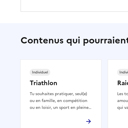
Contenus qui pourraient
Individuel
Indiv
Triathlon
Rai
Tu souhaites pratiquer, seul(e)
Les t
ou en famille, en compétition
amour
ou en loisir, un sport en pleine
qui v
nature qui enchaîne diverses
d’enc
disciplines. La Fédération
de na