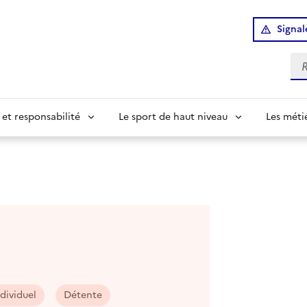
Signal
Re
 et responsabilité
Le sport de haut niveau
Les méti
ndividuel
Détente