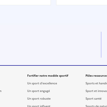
ou sans orientation,
Française de Triathlon (F.F.
, tir, stand, paddle,
propose du choix varié pa
o…). Ils ne s'ennuieront
les 13 disciplines dont elle 
s grâce à la succession de
délégation. A la différenc
ctivités, souvent
triathlon, le vélo est mis d
tionnées par la nature du
côté pour cette discipline.
in et toujours organisées
est notamment très prisée
des paysages
les enfants, ravis d’enchaî
quables.
deux des trois sports phare
natation et la course à pie
Fortifier notre modèle sportif
Pôles ressource
Un sport d'excellence
Sports et hand
on
Un sport engagé
Sport et innova
Un sport robuste
Sport santé
Un sport influent
Sports de natu