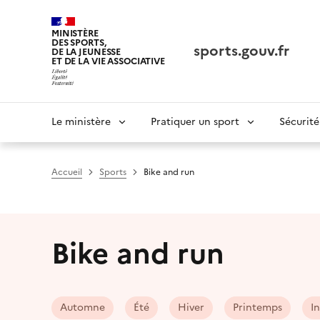
Panneau de gestion des cookies tarteaucitron
MINISTÈRE
DES SPORTS,
sports.gouv.fr
DE LA JEUNESSE
ET DE LA VIE ASSOCIATIVE
Navigation
Le ministère
Pratiquer un sport
Sécurité
principale
Accueil
Sports
Bike and run
Bike and run
Automne
Été
Hiver
Printemps
I