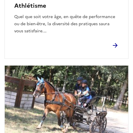
Athlétisme
Quel que soit votre âge, en quête de performance
ou de bien-être, la diversité des pratiques saura
vous satisfaire.
Les plus grands pourront se dépasser sur les pistes,
se préparer à des courses sur route ou trail ou
encore pratiquer la marche nordique.
Les enfants de 4 à 12 ans pourront découvrir les
bases du 1er sport olympique à travers des activités
ludiques et collectives.
En rejoignant un club, vous trouverez un groupe
pour vous motiver et des coachs pour vous
accompagner.