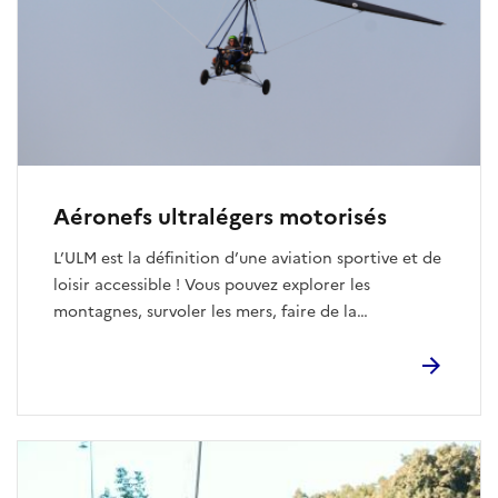
intellectuels d'une activité culturelle.
Aéronefs ultralégers motorisés
L’ULM est la définition d’une aviation sportive et de
loisir accessible ! Vous pouvez explorer les
montagnes, survoler les mers, faire de la
compétition ou le pratiquer simplement sous forme
de loisir. La Fédération Française d’ULM vous
propose un choix de 6 classes pour pratiquer l'ULM
(paramoteur, pendulaire, multiaxe, autogire,
aérostat, hélicoptère ultra léger).