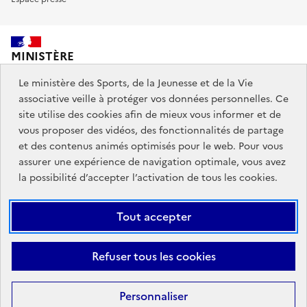
MINISTÈRE
DES SPORTS,
DE LA JEUNESSE
Le ministère des Sports, de la Jeunesse et de la Vie
ET DE LA VIE ASSOCIATIVE
associative veille à protéger vos données personnelles. Ce
site utilise des cookies afin de mieux vous informer et de
vous proposer des vidéos, des fonctionnalités de partage
Découvrez également jeunes.gouv.fr et education.gouv.fr.
et des contenus animés optimisés pour le web. Pour vous
assurer une expérience de navigation optimale, vous avez
Liens
info.gouv.fr
service-public.gouv.fr
la possibilité d’accepter l’activation de tous les cookies.
institutionnels
légifrance.gouv.fr
data.gouv.fr
Tout accepter
Liens
Plan du site
Mentions Légales
Accessibilité : partiellement
Refuser tous les cookies
légaux
conforme
Données personnelles et cookies
Gestion des cookies
Personnaliser
Sauf mention contraire, tous les contenus de ce site sont sous
licence
Filtrer