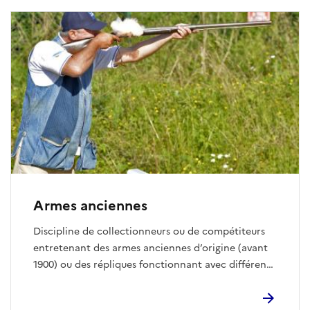
flèches. On tire sur des cibles utilisées au tir à l’arc,
plutôt en extérieur aux distances de 35, 50 et 65 m,
avec une pratique hivernale à 18 m en salle.
Armes anciennes
Discipline de collectionneurs ou de compétiteurs
entretenant des armes anciennes d’origine (avant
1900) ou des répliques fonctionnant avec différents
systèmes de mise à feu. Armes de poing ou
d’épaule, elles fonctionnent à la poudre noire et se