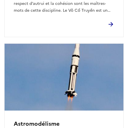
respect d’autrui et la cohésion sont les maîtres-
mots de cette discipline. Le Võ Cổ Truyền est un
terme désignant l’ensemble des Arts Martiaux
Vietnamiens Traditionnels, composés d’une
multitude de styles différents appelés « mon phai ».
Chaque style préserve ses techniques à travers des
Quyen propre à son école. Le Vovinam Viet Vo Dao
est un art martial relativement récent issu d’une
synthèse de toutes les techniques de combat.
Astromodélisme