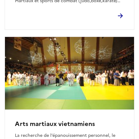
Martiaux et sports de combat (judo,boxe,karaté)
pour former une discipline singulière avec ses
propres spécificités. Sport complet, il intègre des
techniques de percussion (pied, poing, genoux et
coude en professionnel) debout mais également au
sol (ground and pound). Nous retrouvons aussi des
techniques de projection et balayages ainsi que des
soumissions (clé articulaires, étranglement
sanguin).
Arts martiaux vietnamiens
La recherche de l’épanouissement personnel, le