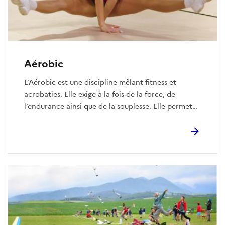
Aérobic
L’Aérobic est une discipline mêlant fitness et
acrobaties. Elle exige à la fois de la force, de
l’endurance ainsi que de la souplesse. Elle permet
de démontrer l'habilité à effectuer, en musique, des
enchaînements de mouvements dynamiques.
Véritable discipline créative, elle nécessite de
capter l’attention du public et de mixer
harmonieusement des éléments de danse avec des
éléments de difficulté. Les mouvements peuvent
être effectués en individuel, en duo, en trio ou en
groupe (5 gymnastes).