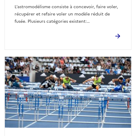
L’astromodélisme consiste à concevoir, faire voler,
récupérer et refaire voler un modèle réduit de
fusée. Plusieurs catégories existent:
- La fusée classique de type : cône + fuselage +
ailerons.
- La maquette volante : réplique à l’échelle d’un
lanceur existant ou ayant existé.
- Planeur/avion fusée : le décollage et le gain
d’altitude sont assurés par un moteur fusée.
Discipline passionnante alliant construction et
manipulation des propulseurs