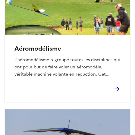
Aéromodélisme
L'aéromodélisme regroupe toutes les disciplines qui
ont pour but de faire voler un aéromodèle,
véritable machine volante en réduction. Cet
aéromodèle pourra prendre la forme d’un avion,
d’un planeur, d’un hélicoptère, d’une montgolfière,
pour les types de machines les plus courantes…
Mais il pourra aussi être le fruit de l'imagination...
ou être la réplique d'un engin volant existant ou
ayant existé. Elle permet de s'épanouir d'une façon
ludique grâce à l'enrichissement des aspects
physiques d'une activité sportive et les aspects