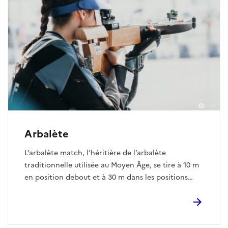
d’enchaîner deux des trois sports phares, la
natation et la course à pied.
Arbalète
L’arbalète match, l’héritière de l’arbalète
traditionnelle utilisée au Moyen Âge, se tire à 10 m
en position debout et à 30 m dans les positions
debout et genou. Le tir se fait en stand de tir, sur
une cible, en utilisant un trait.
L’arbalète field, très proche de l’esprit du tir à l’arc
avec l’utilisation de corde, de branches d’arc et de