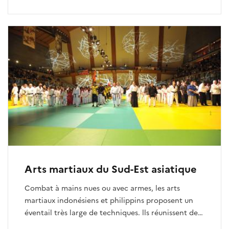
rechargent par la bouche du canon : mousquets à
mèche des mousquetaires, pistolets de duel du
XIXe siècle, revolvers et carabines de la conquête
de l’Ouest, fusils à silex de l’époque napoléonienne,
ainsi que les vieux fusils de chasse à percussion.
Arts martiaux du Sud-Est asiatique
Combat à mains nues ou avec armes, les arts
martiaux indonésiens et philippins proposent un
éventail très large de techniques. lls réunissent des
aspects ludiques et traditionnels ainsi que du