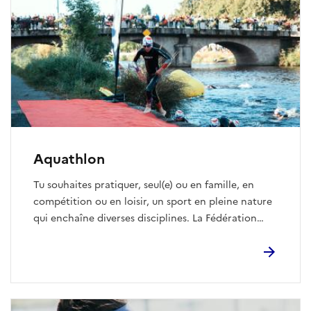
Aquathlon
Tu souhaites pratiquer, seul(e) ou en famille, en
compétition ou en loisir, un sport en pleine nature
qui enchaîne diverses disciplines. La Fédération
Française de Triathlon (F.F.TRI.) propose du choix
varié parmi les 13 disciplines dont elle a la
délégation. A la différence du triathlon, le vélo est
mis de côté pour cette discipline. Elle est
notamment très prisée par les enfants, ravis