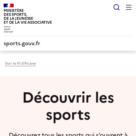
Panneau de gestion des cookies tarteaucitron
Reche
MINISTÈRE
DES SPORTS,
DE LA JEUNESSE
ET DE LA VIE ASSOCIATIVE
sports.gouv.fr
Voir le fil d'Ariane
Découvrir les
sports
Découvrez tous les sports qui s'ouvrent à