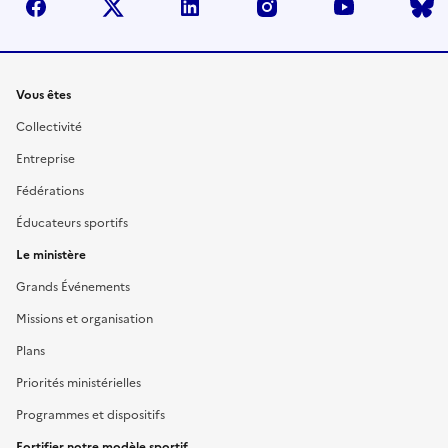
facebook
twitter
linkedin
instagram
youtube
Liens
Vous êtes
Collectivité
Entreprise
Fédérations
Éducateurs sportifs
Le ministère
Grands Événements
Missions et organisation
Plans
Priorités ministérielles
Programmes et dispositifs
Fortifier notre modèle sportif